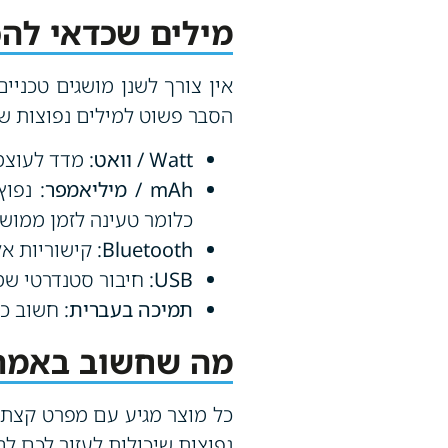
מילים שכדאי להכ
אין צורך לשנן מושגים טכניי
הסבר פשוט למילים נפוצות שי
Watt / וואט:
מדד לעוצמה
mAh / מיליאמפר:
נפוץ
כלומר טעינה לזמן ממושך
Bluetooth:
קישוריות אל
USB:
חיבור סטנדרטי שמ
תמיכה בעברית:
חשוב כש
מה שחשוב באמת –
כל מוצר מגיע עם מפרט קצת א
נפוצות שיכולות לעזור לכם לבח