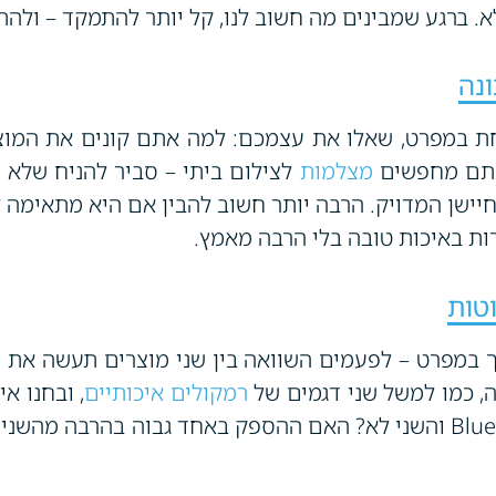
. ברגע שמבינים מה חשוב לנו, קל יותר להתמקד – ול
נה
ת במפרט, שאלו את עצמכם: למה אתם קונים את המוצ
אתם מחפשים
מצלמות
לצילום ביתי – סביר להניח שלא 
דל החיישן המדויק. הרבה יותר חשוב להבין אם היא מתאימה
ות באיכות טובה בלי הרבה מאמץ.
טות
ך במפרט – לפעמים השוואה בין שני מוצרים תעשה את ה
ה, כמו למשל שני דגמים של
רמקולים איכותיים
, ובחנו א
לרמקול אחד יש חיבור Bluetooth והשני לא? האם ההספק באחד גבוה בה