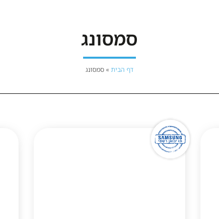
סמסונג
דף הבית
»
סמסונג
1