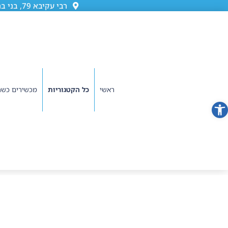
רבי עקיבא 79, בני ברק (גן ורשה)
ראשי
כל הקטגוריות
מכשירים כשר
פתח סרגל נגישות