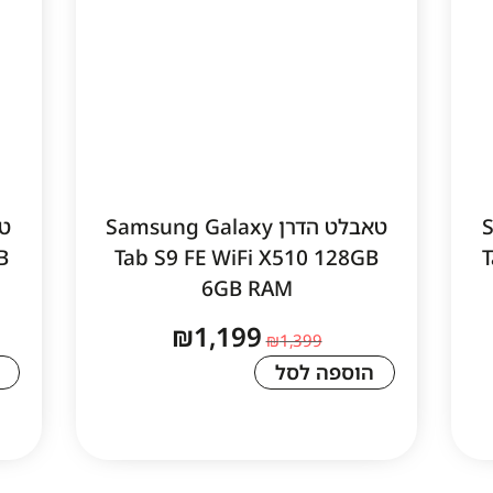
S
טאבלט הדרן Samsung Galaxy
B
Tab S9 FE WiFi X510 128GB
6GB RAM
₪
1,199
₪
1,399
הוספה לסל