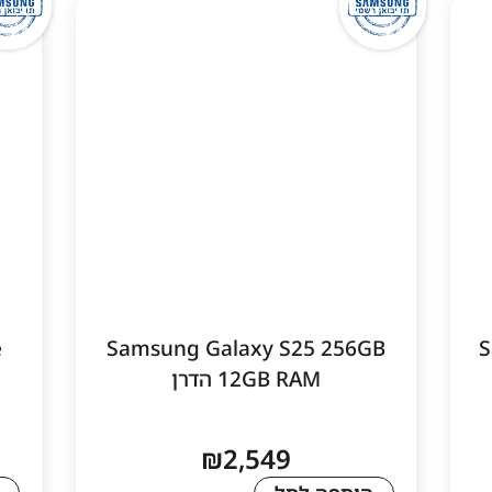
1
1
e
Samsung Galaxy S25 256GB
12GB RAM הדרן
₪
2,549