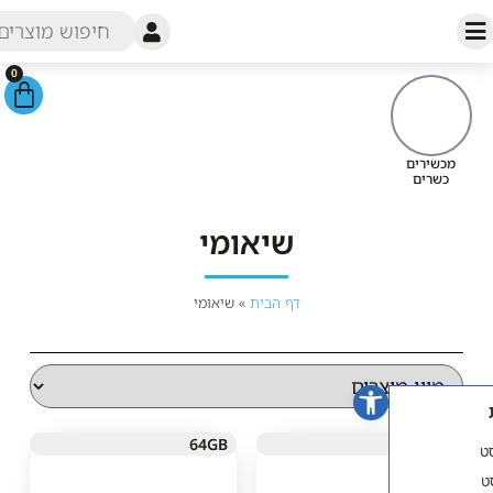
0
מכשירי
כש
שיאומי
דף הבית
»
שיאומי
פתח סרגל נגישות
64GB