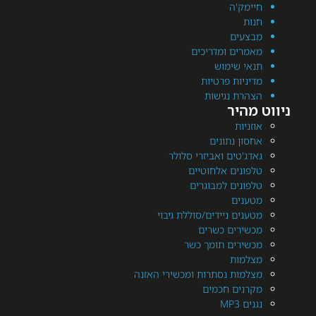
מק'ה
ת
עים
רים ומדריכים
י שימוש
יות פרטיות
רת נגישות
היר
יות
ן נתונים
'טים ואביזרי סלולר
ונים אלחוטיים
ונים למבוגרים
נים
ים ניידים/סוללת גיבוי
ירים כשרים
ירים תומך כשר
מות
מות נסתרות ומכשירי האזנה
נים חכמים
MP3