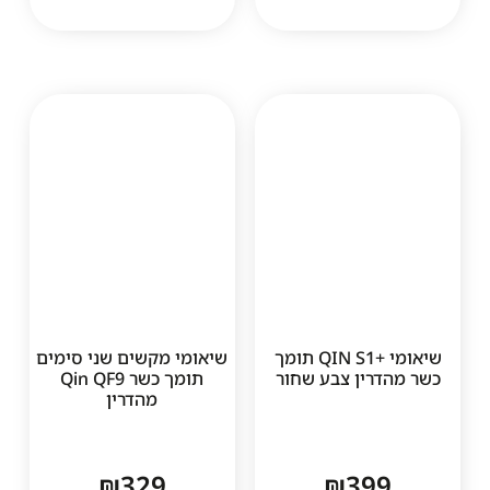
שיאומי +QIN S1 תומך
שיאומי מקשים שני סימים
רין צבע שחור
תומך כשר Qin QF9
מהדרין
₪
329
₪
39