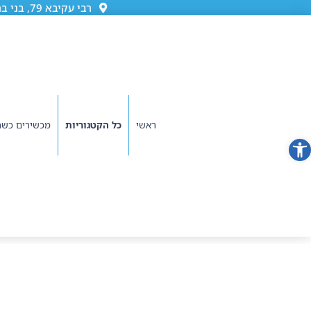
רבי עקיבא 79, בני ברק (גן ורשה)
ראשי
כל הקטגוריות
מכשירים כשר
פתח סרגל נגישות