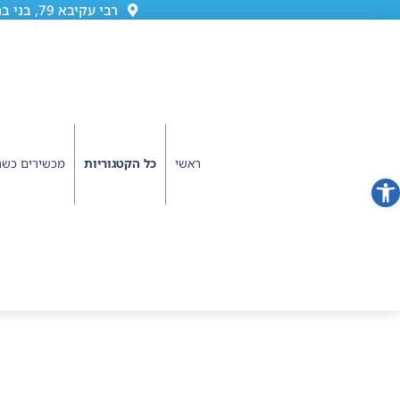
רבי עקיבא 79, בני ברק (גן ורשה)
ראשי
כל הקטגוריות
מכשירים כשר
פתח סרגל נגישות