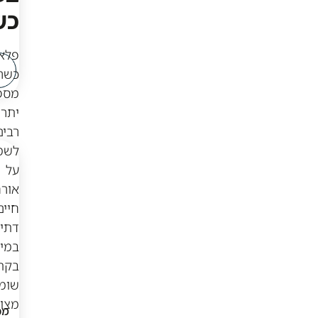
כשרים?
₪
529
₪
299
פלאפונים
לפרטים
לפרטים
כשרים
ורכישה
ורכישה
מספקים
יתרונות
רבים
לשמירה
על
אורח
חיים
דתי,
במיוחד
בקהילות
שומרות
מצוות.
מכשיר כשר ועדת
מכשיר כשר ועדת