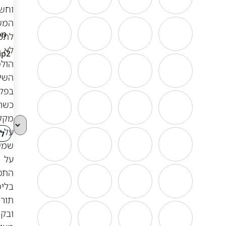
וחשיפת
המשתמשים
מכשיר כשר ועדת
מכשיר כשר ועדת
לתכנים
הרבנים פליפ
הרבנים ציקלון X30
לא
ESCOLLS Flip2 דור
דור 4
הולמים.
4
השימוש
בפלאפונים
₪
179
כשרים
₪
529
מקל
לפרטים
על
לפרטים
ורכישה
שמירה
על
התמקדות
בלימוד
תורה
ובקיום