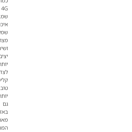
כמו
4G
שמבטיחה
איכות
שמע
מצוינת
ושיחות
יציבות
יותר,
לצד
קליטה
טובה
יותר
גם
באזורים
מאתגרים.
המכשירים