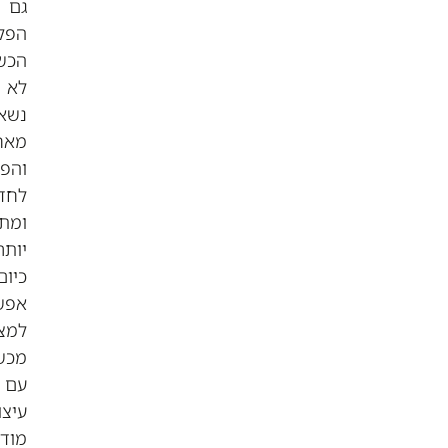
גם
הפלאפונים
הכשרים
לא
נשארו
מאחור
והפכו
לחדישים
ומתקדמים
יותר.
כיום
אפשר
למצוא
מכשירים
עם
עיצובים
מודרניים,