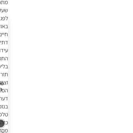
מתכנים
שעלולים
לפגוע
באורח
חיים
דתי,
עידוד
התמדה
בלימוד
תורה
וצמצום
מכשיר כשר ועדת
מכשיר כשר ועדת
הרבנים BRS B1
הרבנים פרו 30 דור
הסחות
2025 דור 4
4 First Phone
דעת.
PRO-30 (2025)
בנוסף,
₪
349
₪
319
טלפון
כזה
מסייע