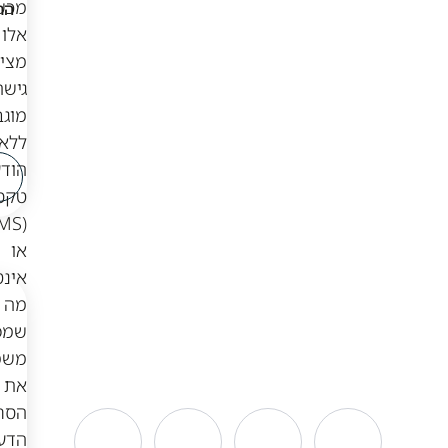
מכשירים
הרבנים Q7 QLYX
הרבנים 4X4 Escolls
דור 4
דור 4
אלו
מציעים
₪
319
גישה
מוגבלת,
₪
349
ללא
הודעות
לפרטים
לפרטים
ורכישה
ורכישה
טקסט
(SMS)
או
אינטרנט,
מה
שמפחית
משמעותית
את
הסחות
הדעת