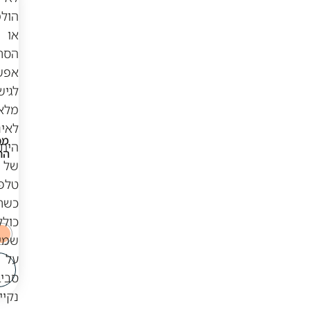
הולמים
או
הסרת
אפשרות
לגישה
מלאה
לאינטרנט.
מכשיר כשר ועדת
מכשיר כשר ועדת
היתרונות
הרבנים QLYX Q8
הרבנים 5X5 Escolls
של
דור 4
דור 4
טלפון
₪
369
₪
399
כשר
כוללים
שמירה
על
לפרטים
לפרטים
ורכישה
ורכישה
סביבה
נקייה