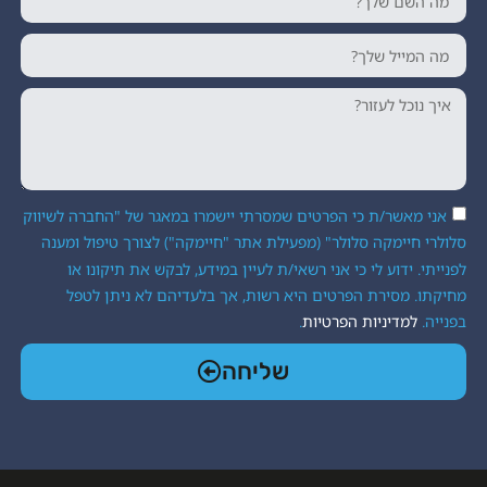
מאגר של "החברה לשיווק
") לצורך טיפול ומענה
 לבקש את תיקונו או
יהם לא ניתן לטפל