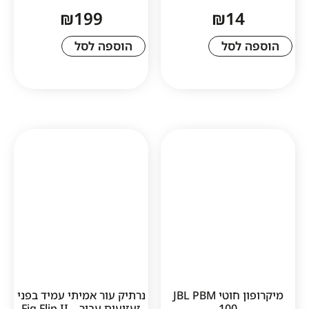
₪
199
₪
1
לסל
הוספה לסל
מיקרופון חוטי JBL PBM
נרתיק עור אמיתי עמיד בפני
100
זעזועים עבור – Fig Flip II