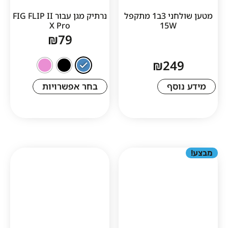
מטען שולחני 3ב1 מתקפל
נרתיק מגן עבור FIG FLIP II
X Pro
15W
₪
79
₪
24
סף
בחר אפשרויות