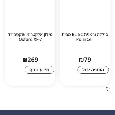
סוללה גרמנית BL-5C מבית
מילון אלקטרוני אוקספורד
Oxford XF-7
PolarCe
₪
269
₪
7
לסל
מידע נוסף