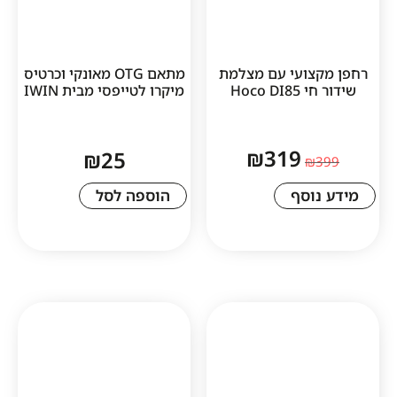
ועי עם מצלמת
מתאם OTG מאונקי וכרטיס
Hoco
מיקרו לטייפסי מבית IWIN
₪
319
₪
25
סף
הוספה לסל