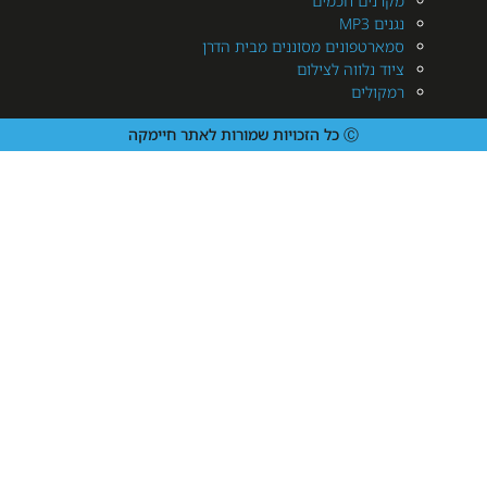
נים חכמים
MP3
רטפונים מסוננים מבית הדרן
 נלווה לצילום
ולים
Ⓒ כל הזכויות שמורות לאתר חיימקה