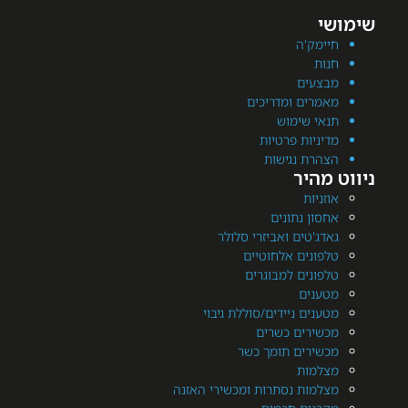
מק'ה
ת
עים
רים ומדריכים
י שימוש
יות פרטיות
רת נגישות
היר
יות
ן נתונים
'טים ואביזרי סלולר
ונים אלחוטיים
ונים למבוגרים
נים
ים ניידים/סוללת גיבוי
ירים כשרים
ירים תומך כשר
מות
מות נסתרות ומכשירי האזנה