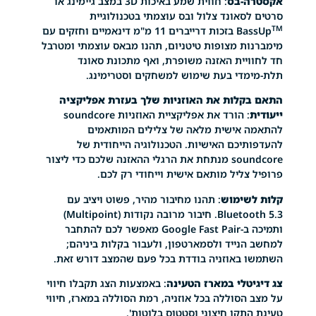
-בס
: חווית שמע באיכות 3D במצב גיימינג או
אונד צלול ובס עוצמתי בטכנולוגיית
Ba
בזכות דרייברים 11 מ"מ דינאמיים וחזקים עם
ת מצופות טיטניום, תהנו מבאס עוצמתי ומטרבל
יית האזנה משופרת, ואף מתכונת סאונד
די בעת שימוש למשחקים וסטרימינג.
לות את האוזניות שלך בעזרת אפליקציה
: הורד את אפליקציית האוזניות soundcore
אישית מלאה של צלילים המותאמים
יכם האישיות. הטכנולוגיה הייחודית של
soundcore מנתחת את הרגלי ההאזנה שלכם כדי ליצור
ליל מותאם אישית וייחודי רק לכם.
ימוש
: תהנו מחיבור מהיר, פשוט ויציב עם
Bluetooth 5.3. חיבור מרובה נקודות (Multipoint)
ותמיכה ב-Google Fast Pair מאפשר לכם להתחבר
נייד ולסמארטפון, ולעבור בקלות ביניהם;
באוזניה בודדת בכל פעם שהמצב דורש זאת.
טלי במארז הטעינה
: באמצעות הצג תקבלו חיווי
סוללה בכל אוזניה, רמת הסוללה במארז, חיווי
קן חיצוני וסטטוס בלוטות'.