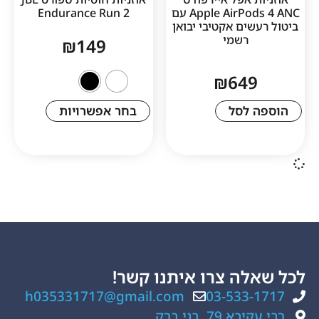
Apple AirPods 4 ANC עם
Endurance Run 2
ים אקטיבי יבואן
רשמי
₪
149
₪
64
לסל
בחר אפשרויות
ה צרו איתנו קשר!
h035331717@gmail.com
03-533
, בני ברק