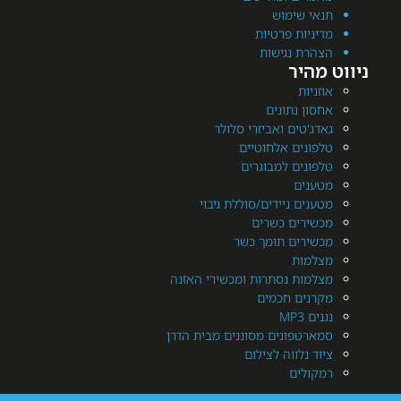
י שימוש
יות פרטיות
רת נגישות
היר
יות
ן נתונים
'טים ואביזרי סלולר
ונים אלחוטיים
ונים למבוגרים
נים
ים ניידים/סוללת גיבוי
ירים כשרים
ירים תומך כשר
מות
מות נסתרות ומכשירי האזנה
נים חכמים
MP3
רטפונים מסוננים מבית הדרן
 נלווה לצילום
ולים