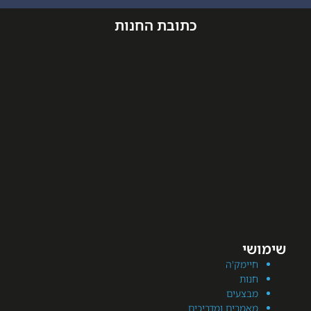
כתובת החנות
מק'ה
ת
עים
רים ומדריכים