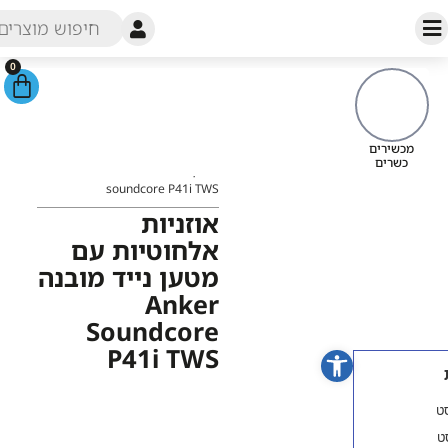
0
עמוד
הבית
/
חנות
/
אוזניות
/
אוזניות
מכשירי
Anker
/ אוזניות אלחוטיות עם
כש
מטען נייד מובנה Anker
soundcore P41i TWS
אוזניות
אלחוטיות עם
מטען נייד מובנה
Anker
Soundcore
פתח סרגל נגישות
P41i TWS