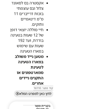
אקסטרה בס
לסאונד
צלול ובס עוצמתי
בזכות דרייברים 11
מ"מ דינאמיים
וחזקים.
חיי סוללה יוצאי דופן
של 12 שעות בטעינה
בודדת, ועד 192
שעות עם שימוש
במארז הטעינה
מטען נייד משולב
במארז הטעינה
לטעינת
סמארטפונים או
התקנים ניידים
אחרים
.
קוד מוצר: 16110
לחץ כאן למפרט המלא
בקניית מוצר
זה תקבלו