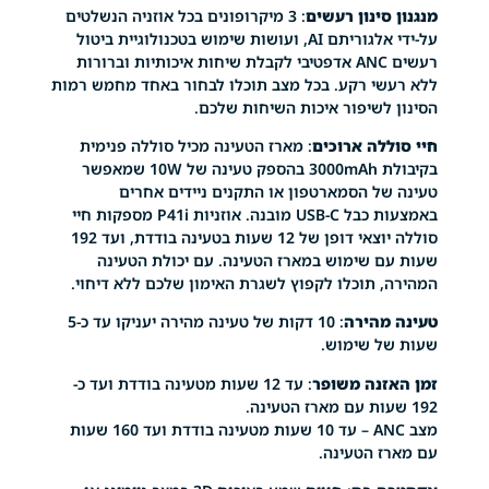
ינון רעשים
: 3 מיקרופונים בכל אוזניה הנשלטים
על-ידי אלגוריתם AI, ועושות שימוש בטכנולוגיית ביטול
רעשים ANC אדפטיבי לקבלת שיחות איכותיות וברורות
י רקע. בכל מצב תוכלו לבחור באחד מחמש רמות
לשיפור איכות השיחות שלכם.
לה ארוכים
: מארז הטעינה מכיל סוללה פנימית
בקיבולת 3000mAh בהספק טעינה של 10W שמאפשר
ל הסמארטפון או התקנים ניידים אחרים
באמצעות כבל USB-C מובנה. אוזניות P41i מספקות חיי
סוללה יוצאי דופן של 12 שעות בטעינה בודדת, ועד 192
 שימוש במארז הטעינה. עם יכולת הטעינה
 תוכלו לקפוץ לשגרת האימון שלכם ללא דיחוי.
הירה
: 10 דקות של טעינה מהירה יעניקו עד כ-5
 שימוש.
נה משופר
: עד 12 שעות מטעינה בודדת ועד כ-
מצב ANC – עד 10 שעות מטעינה בודדת ועד 160 שעות
 הטעינה.