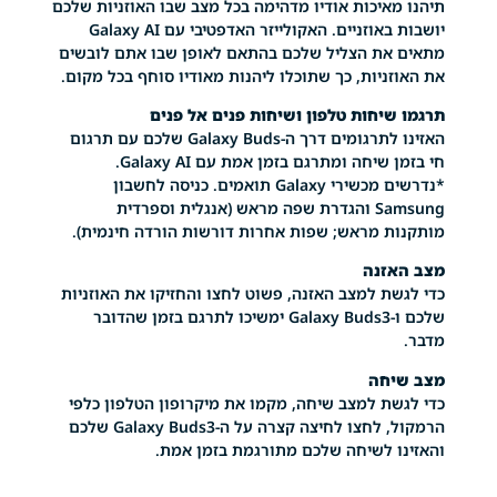
איכות אודיו מדהימה בכל מצב שבו האוזניות שלכם
יושבות באוזניים. האקולייזר האדפטיבי עם Galaxy AI
ת הצליל שלכם בהתאם לאופן שבו אתם לובשים
יות, כך שתוכלו ליהנות מאודיו סוחף בכל מקום.
יחות טלפון ושיחות פנים אל פנים
האזינו לתרגומים דרך ה-Galaxy Buds שלכם עם תרגום
יחה ומתרגם בזמן אמת עם Galaxy AI.
*נדרשים מכשירי Galaxy תואמים. כניסה לחשבון
Samsung והגדרת שפה מראש (אנגלית וספרדית
 מראש; שפות אחרות דורשות הורדה חינמית).
זנה
ת למצב האזנה, פשוט לחצו והחזיקו את האוזניות
שלכם ו-Galaxy Buds3 ימשיכו לתרגם בזמן שהדובר
חה
ת למצב שיחה, מקמו את מיקרופון הטלפון כלפי
הרמקול, לחצו לחיצה קצרה על ה-Galaxy Buds3 שלכם
 לשיחה שלכם מתורגמת בזמן אמת.