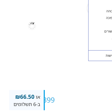
₪
66.50
או
₪
399
ב-6 תשלומים