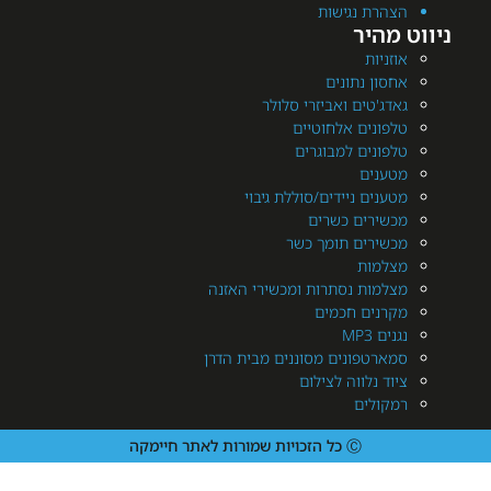
רת נגישות
היר
יות
ן נתונים
'טים ואביזרי סלולר
ונים אלחוטיים
ונים למבוגרים
נים
ים ניידים/סוללת גיבוי
ירים כשרים
ירים תומך כשר
מות
מות נסתרות ומכשירי האזנה
נים חכמים
MP3
רטפונים מסוננים מבית הדרן
 נלווה לצילום
ולים
Ⓒ כל הזכויות שמורות לאתר חיימקה