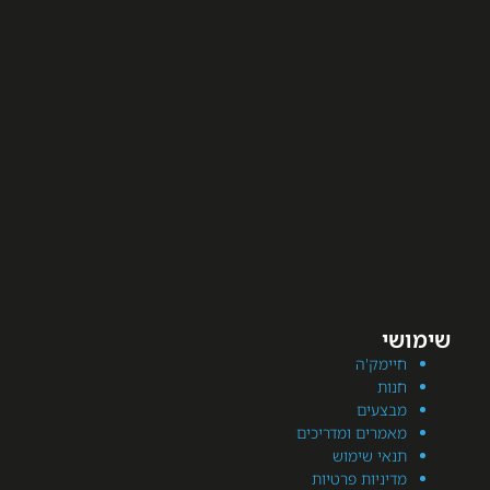
מק'ה
ת
עים
רים ומדריכים
י שימוש
יות פרטיות