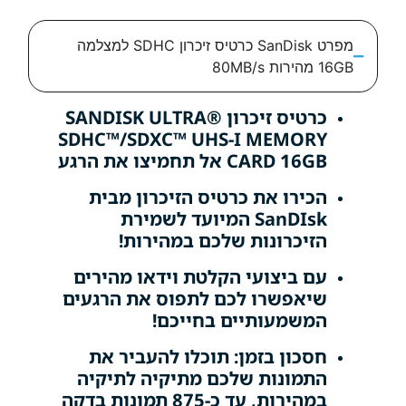
מפרט SanDisk כרטיס זיכרון SDHC למצלמה
8
כרטיס זיכרון SANDISK ULTRA®
SDHC™/SDXC™ UHS-I MEMOR
CARD 1 אל תחמיצו את הרגע
כירו את כרטיס הזיכרון מבית
SanDIsk המיועד לשמירת
זיכרונות שלכם במהירות!
ם ביצועי הקלטת וידאו מהירים
יאפשרו לכם לתפוס את הרגעים
משמעותיים בחייכם!
סכון בזמן: תוכלו להעביר את
תמונות שלכם מתיקיה לתיקיה
הירות, עד כ-875 תמונות בדקה