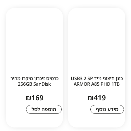
כונן חיצוני נייד USB3.2 SP
כרטיס זיכרון מיקרו מהיר
256GB SanDisk
ARMOR A85 
₪
169
₪
41
סף
הוספה לסל