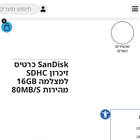
0
עמוד הבית
/
חנות
/
אחסון
נתונים
/ SanDisk כרטיס זיכרון
מכשירי
SDHC למצלמה 16GB מהירות
כש
80MB/s
SanDisk כרטיס
זיכרון SDHC
למצלמה 16GB
מהירות 80MB/s
פתח סרגל נגישות