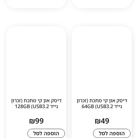
קי מתכת (זכרון
דיסק און קי מתכת (זכרון
נייד USB3.2) 128GB
₪
99
₪
4
לסל
הוספה לסל