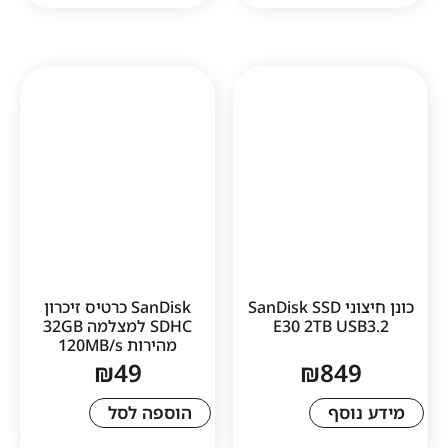
כונן חיצוני SanDisk SSD
SanDisk כרטיס זיכרון
E30 2TB U
SDHC למצלמה 32GB
מהירות 120MB/s
₪
49
₪
84
סף
הוספה לסל