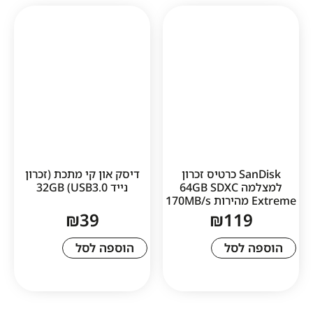
SanDisk כרטיס זכרון
דיסק און קי מתכת (זכרון
למצלמה 64GB SDXC
נייד USB3.0) 32GB
₪
39
₪
11
לסל
הוספה לסל