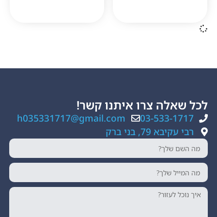
ה צרו איתנו קשר!
h035331717@gmail.com
03-533
, בני ברק