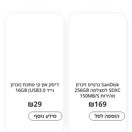
SanDisk כרטיס זיכרון
דיסק און קי מתכת (זכרון
SDXC למצלמה 256GB
נייד USB3.0) 16GB
150M
₪
29
₪
16
לסל
מידע נוסף