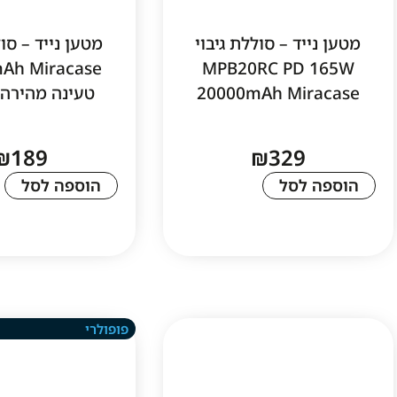
מטען נייד – סוללת גיבוי
מטען נייד – סול
Ah Miracase
MPB20RC PD 165W
20000mAh Miracase
טעינה מהירה 22.5W
₪
189
₪
329
הוספה לסל
הוספה לסל
פופולרי
1