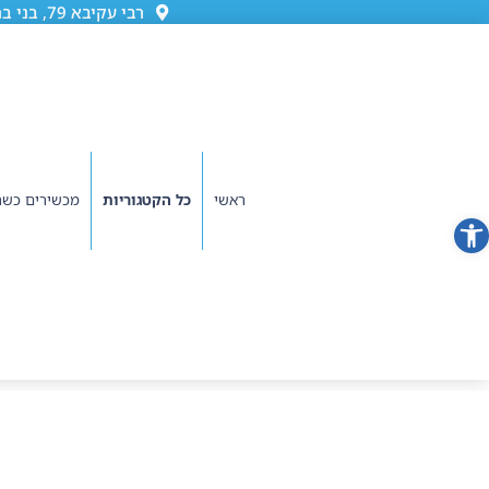
רבי עקיבא 79, בני ברק (גן ורשה)
ראשי
כל הקטגוריות
מכשירים כשר
פתח סרגל נגישות