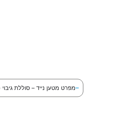
מפרט מטען נייד – סוללת גיבוי 10000mAh MWPB 45W Miracase טעינה אלחוטית Magsafe