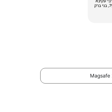
בי עקיבא
בני ברק