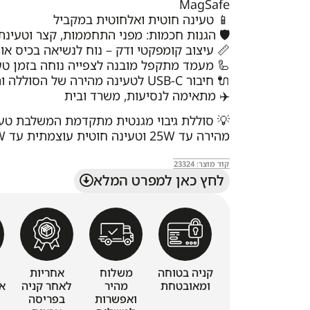
MagSafe
📱 טעינה חוטית ואלחוטית במקביל
🛡️ הגנות חכמות: מפני התחממות, קצר וטעינת
📏 עיצוב קומפקטי ודק – נוח לנשיאה בכיס או
🦾 מעמד מתקפל מובנה לצפייה נוחה בזמן טע
🔌 חיבור USB-C לטעינה מהירה של הסוללה והמכשיר
✈️ מתאימה לנסיעות, משרד ובית
💡 סוללת גיבוי מגנטית מתקדמת המשלבת טע
מהירה עד 25W וטעינה חוטית עוצמתית עד 45W
קוד מוצר: 23324
לחץ כאן למפרט המלא
קניה בטוחה
משלוח
אחריות
ומאובטחת
מהיר
לאחר קניה
א
ואפשרות
בפריסה