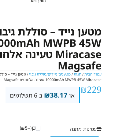
תומך כשר
מטען נייד – סוללת גיבוי
000mAh MWPB 45W
Miracase טעינה אל
Magsafe
עמוד הבית
/
חנות
/
מטענים ניידים/סוללת גיבוי
/ מטען נייד – סוללת
10000mAh MWPB 45W Miracase טעינה אלחוטית Magsafe
₪
229
₪
38.17
או
ב-6 תשלומים
כן
)
5
(+
₪
עטיפת מתנה