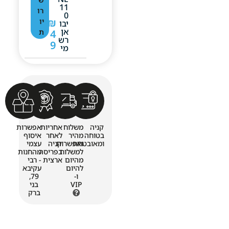
11
רו
0
₪
יו
יבו
אן
4
ת
רש
9
מי
קניה
משלוח
אחריות
אפשרות
בטוחה
מהיר
לאחר
איסוף
ומאובטחת
ואפשרות
קניה
עצמי
למשלוח
בפריסה
מהחנות
מהיום
ארצית
- רבי
להיום
עקיבא
ו-
79,
VIP
בני
ברק