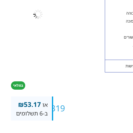
במלאי
₪
53.17
או
₪
319
ב-6 תשלומים