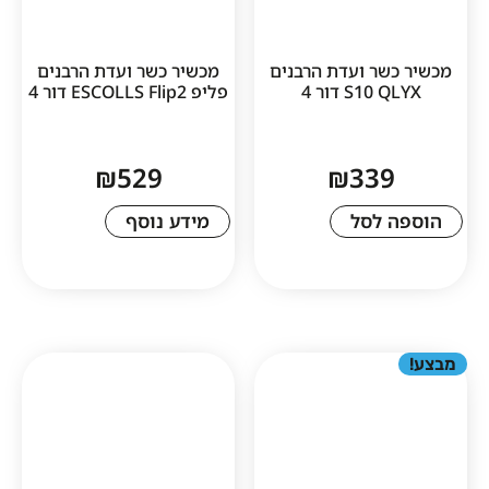
ר ועדת הרבנים
מכשיר כשר ועדת הרבנים
S דור 4
פליפ ESCOLLS Flip2 דור 4
₪
529
₪
33
לסל
מידע נוסף