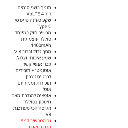
תומך בשני סימים
דור 4 VoLTE
שקע טעינה טייפ סי
Type C
מכשיר חזק במיוחד.
סוללה עוצמתית
1400mAh
מסך גדול וברור 2.8'.
שמע איכותי וצלול.
גיבוי אנשי קשר
אוטומטי + תזכירים
לכרטיס זיכרון
תזכורות זמני היום
אוט'
אופציה להגדרת מצב
חיסכון בסוללה
הגרסה הכי מעודכנת
V8
גב המכשיר דמוי
קרבון יוקרתי