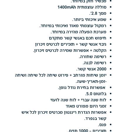
שיר חזק במיוחד.
ללה עוצמתית 1400mAh
 2.8'.
ע איכותי ביותר.
קול עוצמתי מאוד ואיכותי במיוחד.
רכת הפעלה מהירה במיוחד.
פוש חכם באנשי קשר מתקדם
בוי אנשי קשר + תזכירים לכרטיס זיכרון
לטה + אפשרות שמירה לכרטיס זיכרון.
ימה שחורה.
ימה לבנה.
 אנשי קשר.
מן שיחות מורחב + פירוט שיחה לכל שיחה ושיחה
מן-תאריך-שעה.
שרות בחירת גודל גופן.
וטוס 5.0.
ח שנה עברי + לוח שנה לועזי
ני היום מפורט מאוד
שרות הגדרת רינגטון מכרטיס זיכרון לכל איש
ר בנפרד.
ס.
ירים – 1000 תוים.