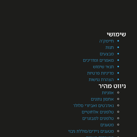
מק'ה
ת
עים
רים ומדריכים
י שימוש
יות פרטיות
רת נגישות
היר
יות
ן נתונים
'טים ואביזרי סלולר
ונים אלחוטיים
ונים למבוגרים
נים
ים ניידים/סוללת גיבוי