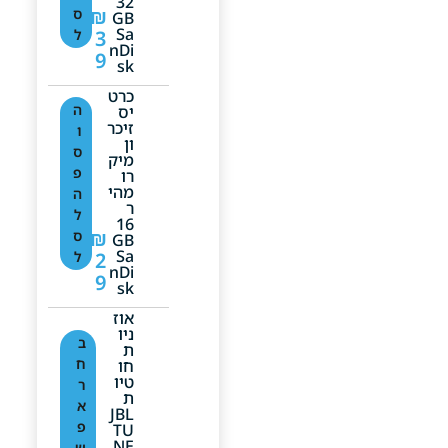
32
₪
ס
GB
Sa
3
ל
NDi
9
Sk
כרט
ה
יס
זיכר
ו
ון
ס
מיק
פ
רו
מהי
ה
ר
ל
16
₪
ס
GB
Sa
2
ל
NDi
9
Sk
אוז
ניו
ב
ת
ח
חו
טיו
ר
ת
א
JBL
פ
TU
NE
ש