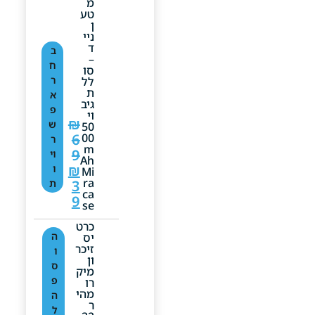
מ
טע
ן
ניי
ד
ב
–
ח
סו
ר
לל
ת
א
גיב
פ
וי
₪
ש
50
6
00
ר
M
9
וי
Ah
₪
ו
Mi
Ra
3
ת
Ca
9
Se
כרט
ה
יס
זיכר
ו
ון
ס
מיק
פ
רו
מהי
ה
ר
ל