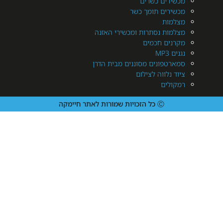
ירים כשרים
ירים תומך כשר
מות
מות נסתרות ומכשירי האזנה
נים חכמים
MP3
רטפונים מסוננים מבית הדרן
 נלווה לצילום
ולים
Ⓒ כל הזכויות שמורות לאתר חיימקה