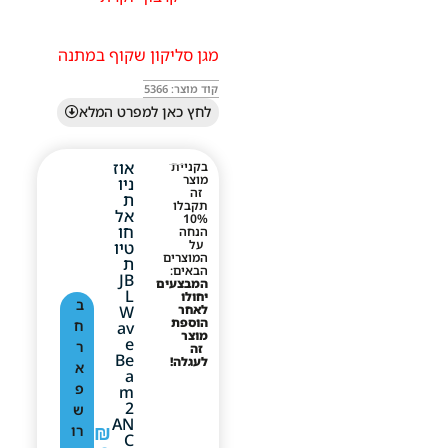
מגן סליקון שקוף במתנה
קוד מוצר: 5366
לחץ כאן למפרט המלא
אוז
בקניית
מוצר
ניו
זה
ת
תקבלו
אל
10%
חו
הנחה
על
טיו
המוצרים
ת
הבאים:
JB
המבצעים
L
יחולו
ב
לאחר
W
הוספת
ח
Av
מוצר
E
ר
זה
Be
לעגלה!
א
A
פ
M
2
ש
AN
₪
רו
C