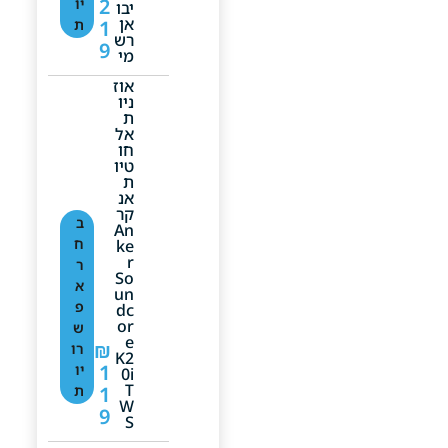
2
יו
יבו
אן
1
ת
רש
9
מי
אוז
ניו
ת
אל
חו
טיו
ת
אנ
קר
ב
An
ח
Ke
R
ר
So
א
Un
פ
Dc
Or
ש
E
₪
רו
K2
1
יו
0i
T
1
ת
W
9
S