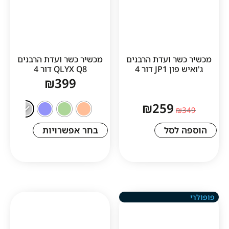
ר ועדת הרבנים
מכשיר כשר ועדת הרבנים
J דור 4
QLYX Q8 דור 4
₪
399
₪
259
לסל
בחר אפשרויות