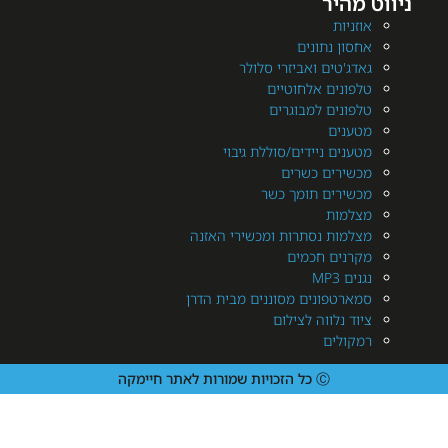
היר
יות
ן נתונים
'טים ואביזרי סלולר
ונים אלחוטיים
ונים למבוגרים
נים
ים ניידים/סוללת גיבוי
ירים כשרים
ירים תומך כשר
מות
מות נסתרות ומכשירי האזנה
נים חכמים
MP3
רטפונים מסוננים מבית הדרן
 נלווה לצילום
ולים
Ⓒ כל הזכויות שמורות לאתר חיימקה