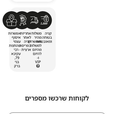
קניה
משלוח
אחריות
אפשרות
בטוחה
מהיר
לאחר
איסוף
ומאובטחת
ואפשרות
קניה
עצמי
למשלוח
בפריסה
מהחנות
מהיום
ארצית
- רבי
להיום
עקיבא
ו-
79,
VIP
בני
ברק
לקוחות שרכשו מספרים