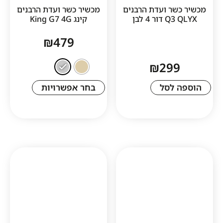
ר ועדת הרבנים
מכשיר כשר ועדת הרבנים
4 לבן
קינג King G7 4G
₪
479
₪
29
לסל
בחר אפשרויות