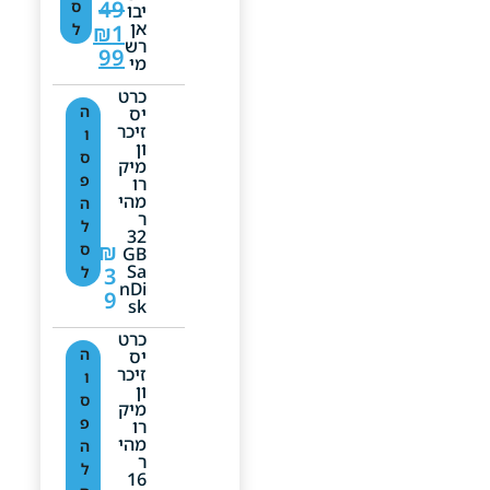
49
ס
יבו
אן
1
₪
ל
רש
99
מי
כרט
ה
יס
זיכר
ו
ון
ס
מיק
פ
רו
מהי
ה
ר
ל
32
₪
ס
GB
Sa
3
ל
NDi
9
Sk
כרט
ה
יס
זיכר
ו
ון
ס
מיק
פ
רו
מהי
ה
ר
ל
16