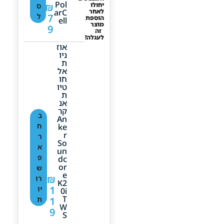
Pol
יחולו
₪
ס
לאחר
ArC
7
ל
הוספת
Ell
מוצר
9
זה
לעגלה!
אוז
ניו
ת
אל
חו
טיו
ת
אנ
קר
ב
An
ח
Ke
R
ר
So
א
Un
פ
Dc
Or
ש
E
₪
רו
K2
1
יו
0i
T
1
ת
W
9
S