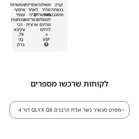
קניה
משלוח
אחריות
אפשרות
בטוחה
מהיר
לאחר
איסוף
ומאובטחת
ואפשרות
קניה
עצמי
למשלוח
בפריסה
מהחנות
מהיום
ארצית
- רבי
להיום
עקיבא
ו-
79,
VIP
בני
ברק
לקוחות שרכשו מספרים
שיר כשר ועדת הרבנים QLYX Q8 דור 4