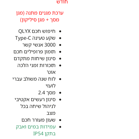
חודש
ערכת מגנים מתנה (מגן
מסך + מגן סיליקון)
חיפוש חכם QLYX
שקע טעינה Type-C
3000 אנשי קשר
תזמון פרופילים חכם
סינון שיחות מתקדם
תזכורות זמני הלכה
אוט'
לוח שנה משולב עברי
לועזי
מסך 2.4
סינון רעשים אקטיבי
לניהול שיחה בכל
מצב
שעון מעורר חכם
עמידות במים ואבק
בתקן IP54