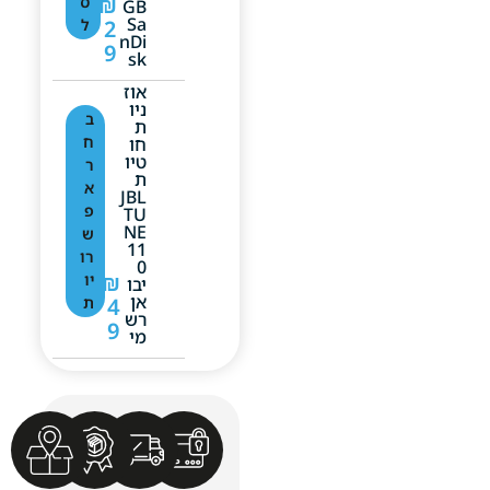
₪
ס
GB
Sa
2
ל
NDi
9
Sk
אוז
ניו
ב
ת
ח
חו
טיו
ר
ת
א
JBL
פ
TU
NE
ש
11
רו
0
₪
יו
יבו
אן
4
ת
רש
9
מי