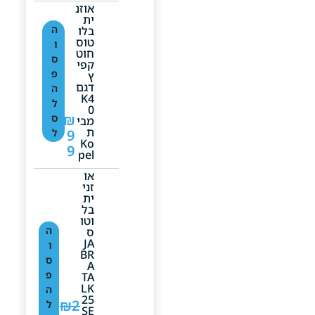
אוזנ
ית
ה
בלו
טוס
ו
חוט
ס
קפי
פ
ץ
דגם
ה
K4
ל
0
₪
ס
מבי
ת
9
ל
Ko
9
Pel
‏או
זני
ית
בל
וטו
ה
ס
JA
ו
BR
ס
A
פ
TA
LK
ה
25
₪
2
ל
SE