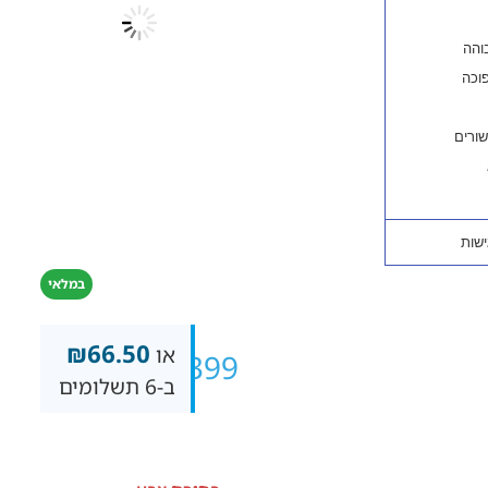
במלאי
₪
66.50
או
₪
399
ב-6 תשלומים