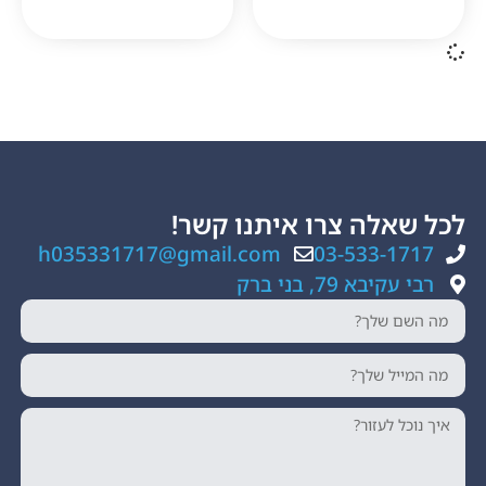
ה צרו איתנו קשר!
h035331717@gmail.com
03-533
, בני ברק