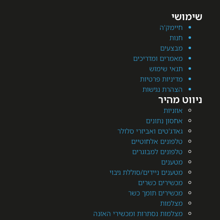
מק'ה
ת
עים
רים ומדריכים
י שימוש
יות פרטיות
רת נגישות
היר
יות
ן נתונים
'טים ואביזרי סלולר
ונים אלחוטיים
ונים למבוגרים
נים
ים ניידים/סוללת גיבוי
ירים כשרים
ירים תומך כשר
מות
מות נסתרות ומכשירי האזנה