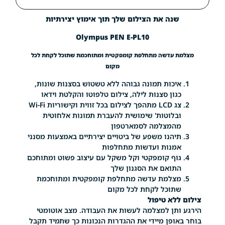
נה את הצילום שלך תוך אימוץ יצירתיות
Olympus PEN E-PL10
עדשה מתחלפת קומפקטית ומתוחכמת שתוכל לקחת לכל
מקום
איכות תמונה גבוהה ללא טשטוש בסצנות שונות,
ון סצנות לילה, צילום טלפוטו והקלטת וידאו
צג LCD מתהפך לצילום בכל זווית וקישוריות Wi-Fi
ובלוטות' שימושית להעברת תמונות אלחוטית
המצלמה לסמארטפון
תיהנו משפע של ביטויים יצירתיים באמצעות מסנני
נות ועדשות מתחלפות
גוף קומפקטי וקל משקל עם עיצוב פשוט ומתוחכם
ואם את הסגנון שלך
מצלמת עדשה מתחלפת קומפקטית ומתוחכמת
וכל לקחת לכל מקום
לא טיפול
הירגע ותן למצלמה לעשות את העבודה. מצב אוטומטי
בוחר באופן מיידי את ההגדרות הנכונות כך שתמיד תקבל