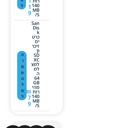
1
רות
140
1
ל
MB
9
/S
San
Dis
K
כרט
יס
זיכר
ון
ה
SD
XC
ו
למצ
ס
למ
פ
ה
64
ה
GB
ל
מהי
₪
ס
רות
140
7
ל
MB
9
/S