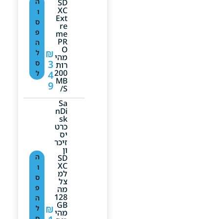
ה
SD
XC
ו
Ext
ס
Re
פ
Me
PR
ה
O
₪
ל
מהי
3
ס
רות
200
4
ל
MB
9
/s
Sa
NDi
Sk
כרט
יס
זיכר
ון
ה
SD
XC
ו
למ
ס
צל
פ
מה
128
ה
GB
₪
ל
מהי
ס