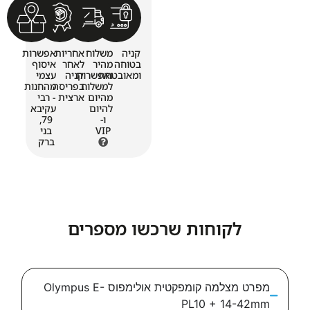
קניה
משלוח
אחריות
אפשרות
בטוחה
מהיר
לאחר
איסוף
ומאובטחת
ואפשרות
קניה
עצמי
למשלוח
בפריסה
מהחנות
מהיום
ארצית
- רבי
להיום
עקיבא
ו-
79,
VIP
בני
ברק
לקוחות שרכשו מספרים
מפרט מצלמה קומפקטית אולימפוס Olympus E-
PL10 + 14