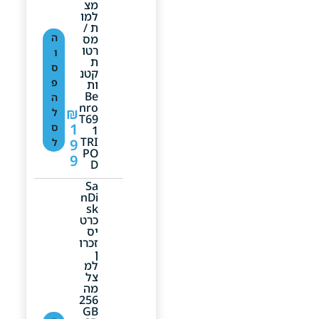
מצ
למו
ת /
ה
מס
רטו
ו
ת
ס
קטנ
פ
ות
Be
ה
Nro
₪
ל
T69
1
ס
1
TRI
9
ל
PO
9
D
Sa
NDi
Sk
כרט
יס
זכרו
ן
למ
צל
מה
256
GB