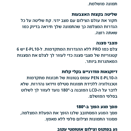
ושלמת.
בקצות האצבעות
חקור את עולם הצילום עם מצב ידני. קח שליטה על כל
הגדרות המצלמה כך שהתמונה שלך תיראה בדיוק כמו
צה.
נה
צלם כמו PRO ללא ההגדרות המתקדמות. ל-E-PL10 יש 6
קטגוריות של מצבי סצנה כדי לעזור לך לצלם את הסצנות
ת ביותר.
ת מודרניים בקלי קלות
ה-PEN E-PL10 עמוס בטונות של תכונות מתקדמות
וטכנולוגיה ללכידת תמונות סטילס ווידאו נהדרות. שלא
לדבר על ה-LCD המובנה ב-180° נועד לעזור לך לשלוט
מושלם.
פוך ב-180°
מסך המגע המסתובב שלנו הופך את הפעלת המצלמה,
תמונות וצילום סלפי ללא מאמץ.
וס וצילום אוטומטי עקוב