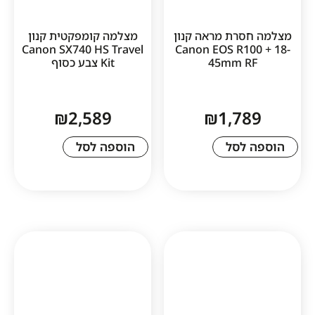
רת מראה קנון
מצלמה קומפקטית קנון
Canon SX740 HS Travel
Canon EOS R1
45mm 
Kit צבע כסוף
₪
2,589
₪
1,7
לסל
הוספה לסל
1