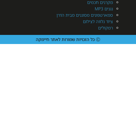
נים חכמים
MP3
רטפונים מסוננים מבית הדרן
 נלווה לצילום
ולים
Ⓒ כל הזכויות שמורות לאתר חיימקה