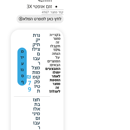
42mm
זום אופטי 3X
קוד מוצר: 4167
לחץ כאן למפרט המלא
נרת
בקניית
מוצר
יק
זה
תיק
תקבלו
צילו
10%
מ
ם
הנחה
יד
על
עבו
המוצרים
ר
ע
הבאים:
מצל
המבצעים
נו
מות
יחולו
₪
ס
לאחר
קומ
הוספת
פק
7
ף
מוצר
טיו
זה
9
ת
לעגלה!
חצו
בת
אלו
מיני
ום
עבו
ר