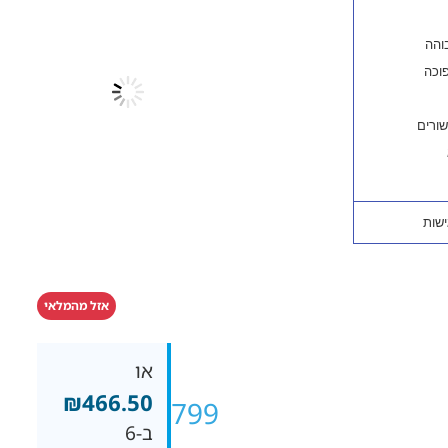
אזל מהמלאי
או
₪
466.50
₪
2,799
ב-6