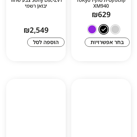
XM94
יבואן רשמי
₪
62
₪
2,549
שרויות
הוספה לסל
1