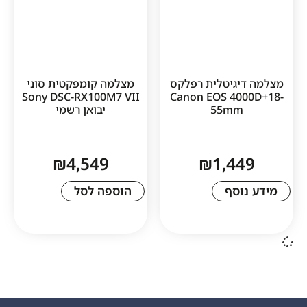
גיטלית רפלקס
מצלמה קומפקטית סוני
Sony DSC-RX100M7 VII
Canon EOS 40
55m
יבואן רשמי
₪
4,549
₪
1,4
סף
הוספה לסל