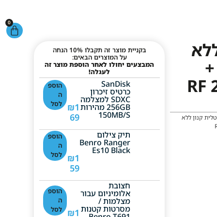
0
ללא
בקניית מוצר זה תקבלו 10% הנחה
על המוצרים הבאים:
ה Canon EOS R8 +
המבצעים יחולו לאחר הוספת מוצר זה
לעגלה!
RF -
SanDisk
הוספ
כרטיס זיכרון
ה
SDXC למצלמה
לסל
₪
1
256GB מהירות
150MB/S
69
לית קנון ללא
תיק צילום
הוספ
Benro Ranger
ה
Es10 Black
לסל
₪
1
59
חצובת
הוספ
אלומיניום עבור
מצלמות /
ה
מסרטות קטנות
לסל
₪
1
Benro T691