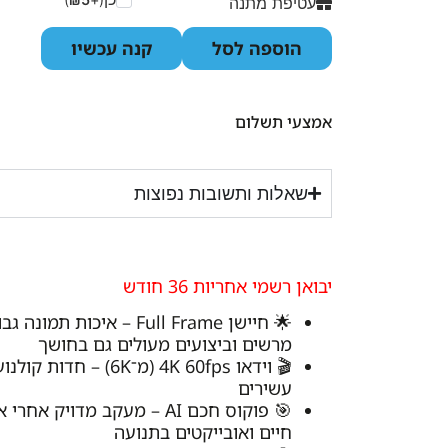
₪
עטיפת מתנה
הוספה לסל
קנה עכשיו
אמצעי תשלום
שאלות ותשובות נפוצות
יבואן רשמי אחריות 36 חודש
🌟 חיישן Full Frame – איכות תמ
מרשים וביצועים מעולים גם בחושך
🎬 וידאו 4K 60fps (מ־6K) – ח
עשירים
🎯 פוקוס חכם AI – מעקב מדויק א
חיים ואובייקטים בתנועה