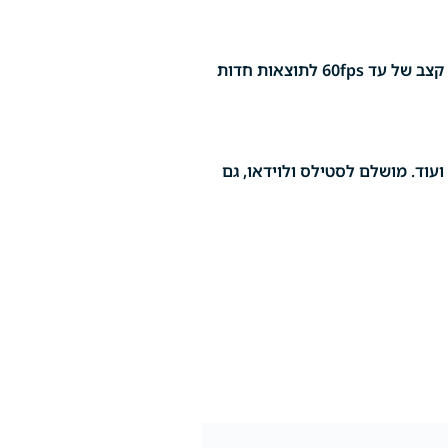
צלמו וידאו באיכות גבוהה עם מראה קולנועי אמיתי. המצלמה מפיקה 4K איכותי מדגימת יתר של 6K, עם קצב של עד 60fps לתוצאות חדות
 ועוד. מושלם לסטילס ולוידאו, גם