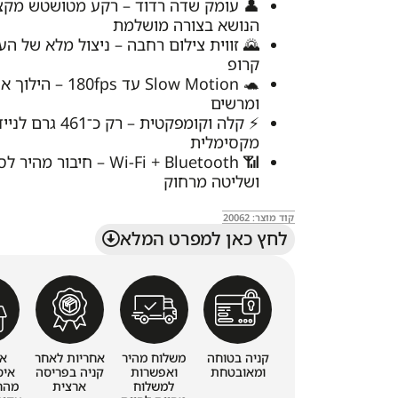
👤 עומק שדה רדוד – רקע מטושטש מקצ
הנושא בצורה מושלמת
🌄 זווית צילום רחבה – ניצול מלא של ה
קרופ
🐢 Slow Motion עד 180fps
ומרשים
⚡ קלה וקומפקטית – רק כ־461 גר
מקסימלית
📶 Wi-Fi + Bluetooth – חיבור
ושליטה מרחוק
קוד מוצר: 20062
לחץ כאן למפרט המלא
קניה בטוחה
משלוח מהיר
אחריות לאחר
א
ומאובטחת
ואפשרות
קניה בפריסה
איס
למשלוח
ארצית
מהחנ