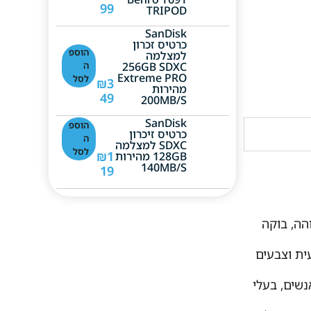
99
TRIPOD
SanDisk
כרטיס זכרון
הוספ
למצלמה
256GB SDXC
ה
Extreme PRO
לסל
₪
3
מהירות
49
200MB/s
SanDisk
הוספ
כרטיס זיכרון
ה
SDXC למצלמה
לסל
₪
1
128GB מהירות
140MB/S
19
ונה גבוהה, בוקה
דות קולנועית וצבעים
חרי אנשים, בעלי