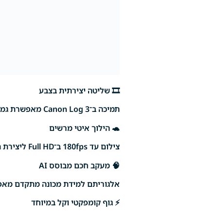
🎞️ שליטה יצירתית בצבע
תמיכה ב־Canon Log 3 מאפשרת גמישות מקסימלית בעריכת צבעים, עם שמירה על פרטים גם באזורים בהירים וגם בצללים.
🐢 הילוך איטי מרשים
צילום עד 180fps ב־Full HD ליצירת הילוך איטי חלק ומדויק, שחושף כל פרט בתנועה.
🧠 מעקב חכם מבוסס AI
אלגוריתם למידת מכונה מתקדם מאפשר
⚡ גוף קומפקטי וקל במיוחד