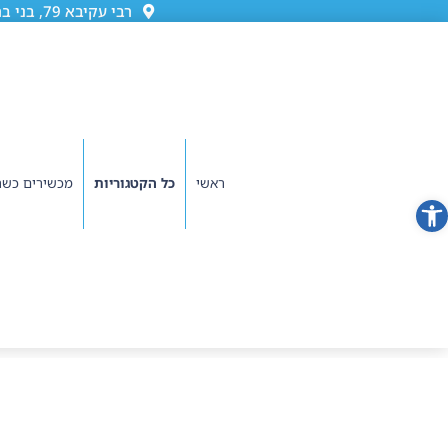
רבי עקיבא 79, בני ברק (גן ורשה)
ראשי
כל הקטגוריות
מכשירים כשר
פתח סרגל נגישות