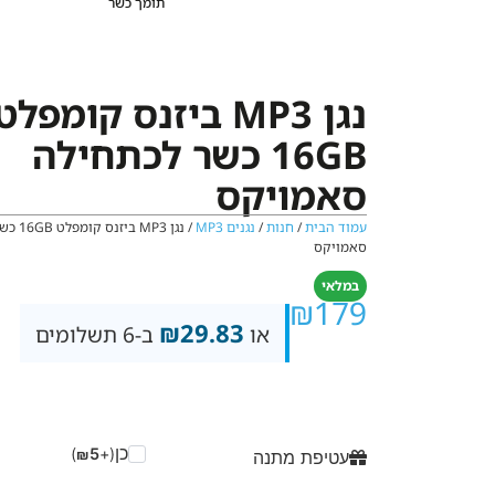
תומך כשר
נגן MP3 ביזנס קומפלט
16GB כשר לכתחילה
סאמויקס
עמוד הבית
/
חנות
/
נגנים MP3
/ נגן MP3 
סאמויקס
במלאי
₪
179
₪
29.83
או
ב-6 תשלומים
כן
)
5
(+
₪
עטיפת מתנה