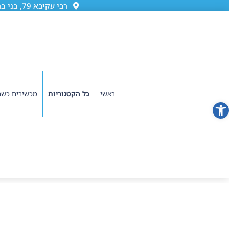
רבי עקיבא 79, בני ברק (גן ורשה)
ראשי
כל הקטגוריות
מכשירים כשר
פתח סרגל נגישות