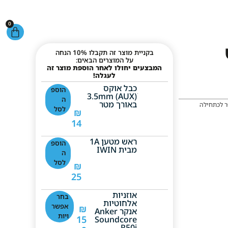
0
בקניית מוצר זה תקבלו 10% הנחה
על המוצרים הבאים:
המבצעים יחולו לאחר הוספת מוצר זה
לעגלה!
כבל אוקס
הוספ
ׁ(AUX) 3.5mm
ה
באורך מטר
ביזנס קומפלט 16GB כשר לכתחילה
לסל
₪
14
ראש מטען 1A
הוספ
מבית IWIN
ה
לסל
₪
25
אוזניות
בחר
אלחוטיות
אפשר
₪
אנקר Anker
ויות
15
Soundcore
R50i