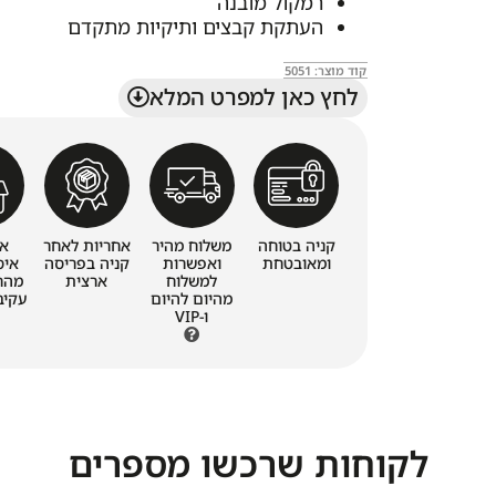
רמקול מובנה
העתקת קבצים ותיקיות מתקדם
קוד מוצר: 5051
לחץ כאן למפרט המלא
קניה בטוחה
משלוח מהיר
אחריות לאחר
א
ומאובטחת
ואפשרות
קניה בפריסה
איס
למשלוח
ארצית
מהחנ
מהיום להיום
ו-VIP
לקוחות שרכשו מספרים