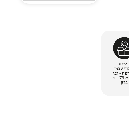
פשרות
וף עצמי
ות - רבי
עקיבא 79, בני
ברק