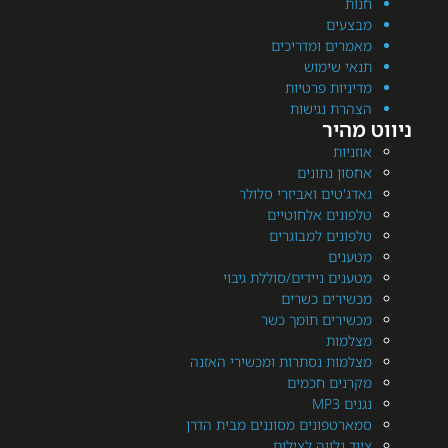
ת
עים
רים ומדריכים
י שימוש
יות פרטיות
רת נגישות
היר
יות
ן נתונים
'טים ואביזרי סלולר
ונים אלחוטיים
ונים למבוגרים
נים
ים ניידים/סוללת גיבוי
ירים כשרים
ירים תומך כשר
מות
מות נסתרות ומכשירי האזנה
נים חכמים
MP3
רטפונים מסוננים מבית הדרן
 נלווה לצילום