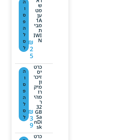
רא
ה
ש
ו
מט
ען
ס
1A
פ
מבי
ה
ת
ל
IWI
N
₪
ס
2
ל
5
כרט
ה
יס
זיכר
ו
ון
ס
מיק
פ
רו
מהי
ה
ר
ל
32
₪
ס
GB
Sa
3
ל
NDi
9
Sk
כרט