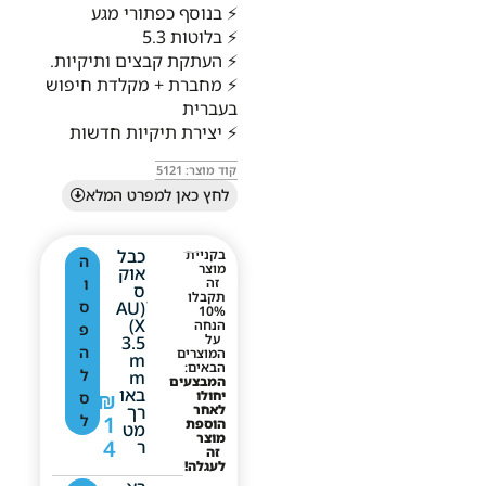
⚡ בנוסף כפתורי מגע
⚡ בלוטות 5.3
⚡ העתקת קבצים ותיקיות.
⚡ מחברת + מקלדת חיפוש
בעברית
⚡ יצירת תיקיות חדשות
קוד מוצר: 5121
לחץ כאן למפרט המלא
כבל
בקניית
ה
מוצר
אוק
זה
ו
ס
תקבלו
ׁ(AU
ס
10%
X)
הנחה
פ
על
3.5
ה
המוצרים
M
הבאים:
ל
M
המבצעים
באו
יחולו
₪
ס
לאחר
רך
1
ל
הוספת
מט
מוצר
4
ר
זה
לעגלה!