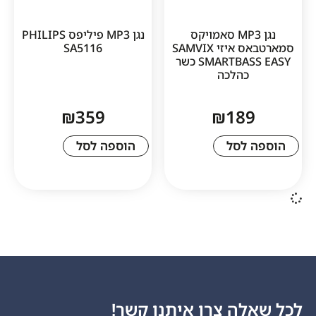
נגן MP3 סאמויקס
נגן MP3 פיליפס PHILIPS
סמארטבאס איזי SAMVIX
SA5116
SMARTBASS EASY כשר
כהלכה
₪
359
₪
18
לסל
הוספה לסל
ה צרו איתנו קשר!