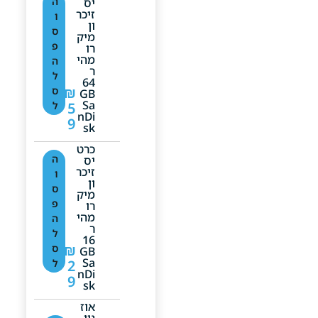
ה
יס
זיכר
ו
ון
ס
מיק
פ
רו
מהי
ה
ר
ל
64
₪
ס
GB
Sa
5
ל
NDi
9
Sk
כרט
ה
יס
זיכר
ו
ון
ס
מיק
פ
רו
מהי
ה
ר
ל
16
₪
ס
GB
Sa
2
ל
NDi
9
Sk
אוז
ניו