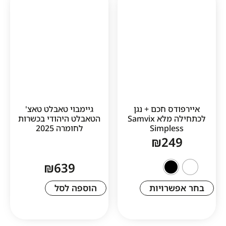
דס חכם + נגן
גיימבוי טאבלט טאצ'
לכתחילה מלא Samvix
הטאבלט היהודי בכשרות
Simple
לחומרה 2025
₪
24
₪
639
שרויות
הוספה לסל