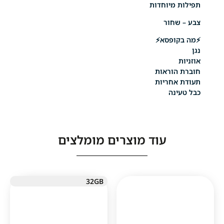
מיוחדות
חור
ופסא⚡
וראות
חריות
נה
עוד מוצרים מומלצים
32GB