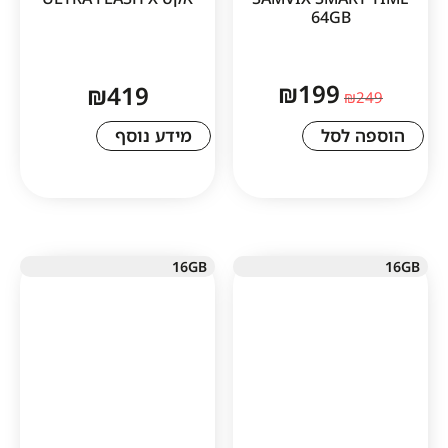
64GB
₪
199
₪
419
לסל
מידע נוסף
16GB