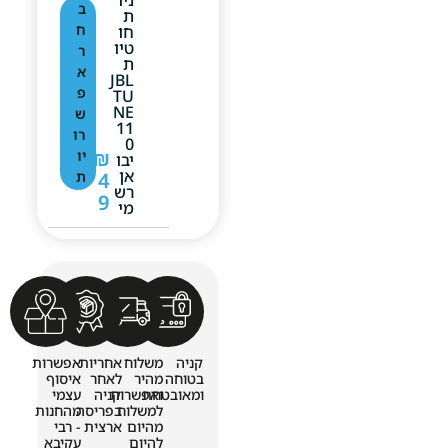
ב
ת
ח
חו
טיו
ר
ת
א
JBL
פ
TU
NE
ש
11
רו
0
₪
יו
יבו
אן
4
ת
רש
9
מי
קניה
משלוח
אחריות
אפשרות
בטוחה
מהיר
לאחר
איסוף
ומאובטחת
ואפשרות
קניה
עצמי
למשלוח
בפריסה
מהחנות
מהיום
ארצית
- רבי
להיום
עקיבא