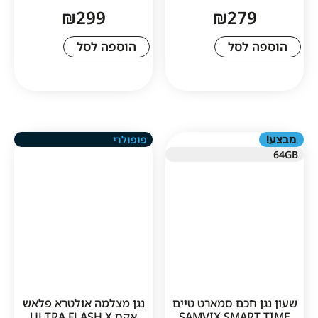
₪
299
₪
27
לסל
הוספה לסל
פופולרי
חכם סמארט טיים
נגן מצלמה אולטרא פלאש
SAMVIX SMA
אקס ULTRA FLASH X