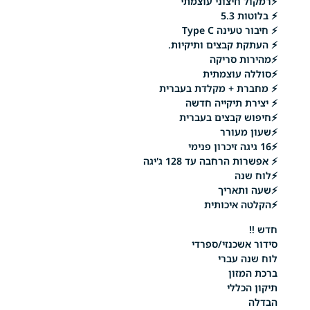
חיצוני עוצמתי
5.
נה Type C
 קבצים ותיקיות.
 סריקה
עוצמתית
 + מקלדת בעברית
 תיקייה חדשה
קבצים בעברית
עורר
רחבה עד 128 ג'יגה
ה
אריך
איכותית
כנזי/ספרדי
 עברי
זון
ללי