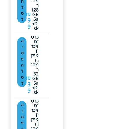
מהי
ה
ר
ל
128
₪
ס
GB
Sa
9
ל
NDi
9
Sk
כרט
ה
יס
זיכר
ו
ון
ס
מיק
פ
רו
מהי
ה
ר
ל
32
₪
ס
GB
Sa
3
ל
NDi
9
Sk
כרט
ה
יס
זיכר
ו
ון
ס
מיק
פ
רו
מהי
ה