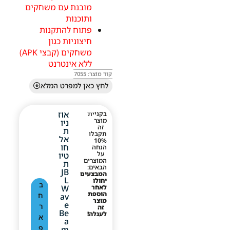
מובנת עם משחקים
ותוכנות
פתוח להתקנות
חיצוניות כגון
משחקים (קבצי APK)
ללא אינטרנט
קוד מוצר: 7055
לחץ כאן למפרט המלא
אוז
בקניית
מוצר
ניו
זה
ת
תקבלו
אל
10%
חו
הנחה
על
טיו
המוצרים
ת
הבאים:
JB
המבצעים
L
יחולו
ב
לאחר
W
הוספת
ח
Av
מוצר
E
ר
זה
Be
לעגלה!
א
A
פ
M