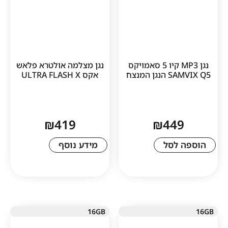
נגן MP3 קיו 5 סאמויקס
נגן מצלמה אולטרא פלאש
המנצח
אקס ULTRA FLASH X
₪
419
₪
44
לסל
מידע נוסף
16GB