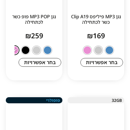
נגן MP3 פיליפס Clip A19
נגן MP3 POP פופ כשר
 לכתחילה
לכתחילה
₪
259
₪
16
שרויות
בחר אפשרויות
פופולרי