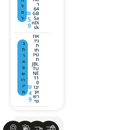
ר
ל
64
₪
ס
GB
Sa
5
ל
NDi
9
Sk
אוז
ניו
ב
ת
ח
חו
טיו
ר
ת
א
JBL
פ
TU
NE
ש
11
רו
0
₪
יו
יבו
אן
4
ת
רש
9
מי