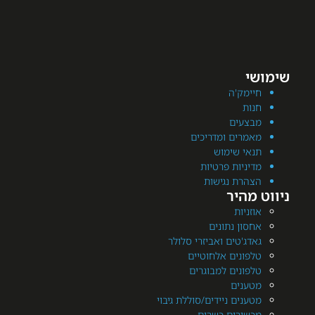
מק'ה
ת
עים
רים ומדריכים
י שימוש
יות פרטיות
רת נגישות
היר
יות
ן נתונים
'טים ואביזרי סלולר
ונים אלחוטיים
ונים למבוגרים
נים
ים ניידים/סוללת גיבוי
ירים כשרים