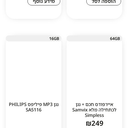
לסל
מידע נוסף
16GB
דס חכם + נגן
נגן MP3 פיליפס PHILIPS
לכתחילה מלא Samvix
SA5116
Simple
₪
24