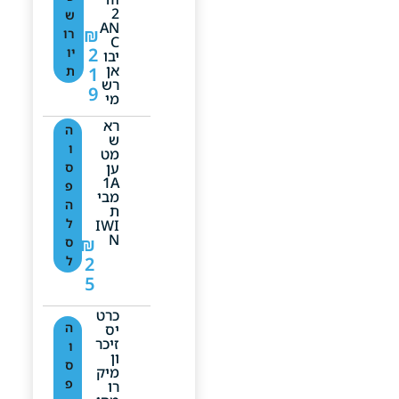
2
ש
AN
₪
רו
C
2
יו
יבו
אן
1
ת
רש
9
מי
רא
ה
ש
ו
מט
ען
ס
1A
פ
מבי
ה
ת
ל
IWI
N
₪
ס
2
ל
5
כרט
ה
יס
זיכר
ו
ון
ס
מיק
פ
רו