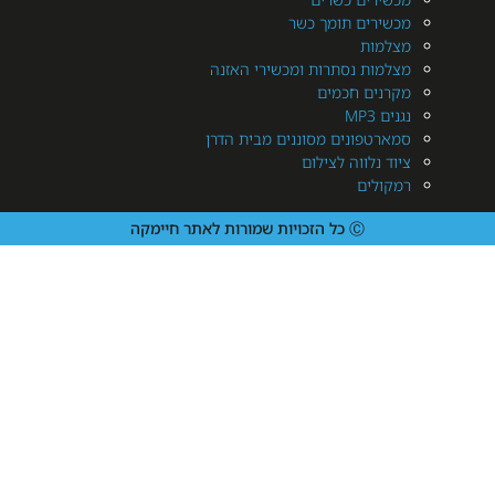
ירים תומך כשר
מות
מות נסתרות ומכשירי האזנה
נים חכמים
MP3
רטפונים מסוננים מבית הדרן
 נלווה לצילום
ולים
Ⓒ כל הזכויות שמורות לאתר חיימקה