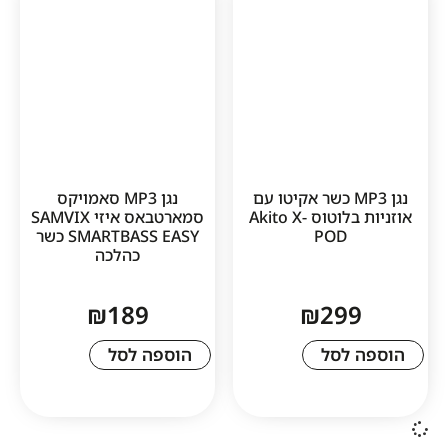
גן MP3 כשר אקיטו עם
נגן MP3 סאמויקס
אוזניות בלוטוס Akito X-
סמארטבאס איזי SAMVIX
POD
SMARTBASS EASY כשר
כהלכה
₪
189
₪
29
לסל
הוספה לסל