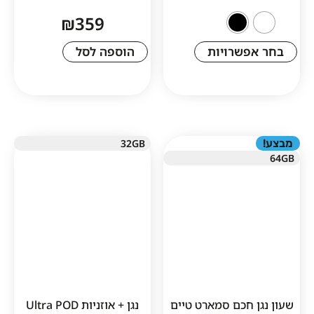
₪
359
שרויות
הוספה לסל
32GB
1
חכם סמארט טיים
נגן + אוזניות Ultra POD