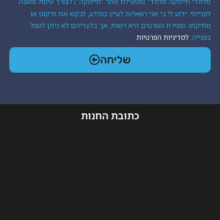
ה סלולר" (מפעילת אתר "חיימקה") לצורך טיפול ומענה
 לי כי אני רשאי/ת לעיין במידע, לבקש את תיקונו או
ת הפרטים היא רשות, אך בלעדיהם לא ניתן לטפל
יות הפרטיות
.
שליחה
כתובת החנות