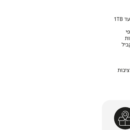
הה ויציבות