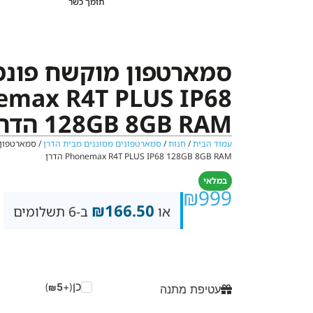
תומך כשר
סמארטפון מוקשח פונ
emax R4T PLUS IP68
128GB 8GB RAM הדרן
עמוד הבית
/
חנות
/
סמארטפונים מסוננים מבית הדרן
/ סמארטפון
Phonemax R4T PLUS IP68 128GB 8GB RAM הדרן
במלאי
₪
999
₪
166.50
או
ב-6 תשלומים
כן
)
5
(+
₪
עטיפת מתנה