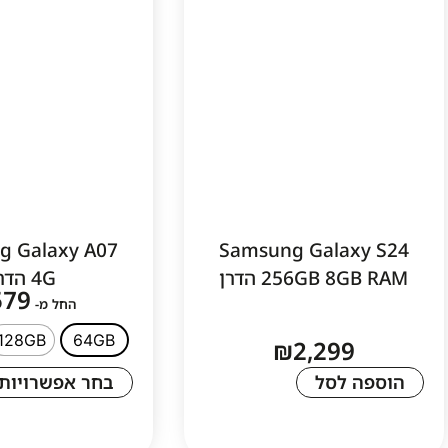
g Galaxy A07
Samsung Galaxy S24
256GB 8GB RAM הדרן
4G הדרן
579
החל מ-
128GB
64GB
₪
2,299
הוספה לסל
בחר אפשרויות