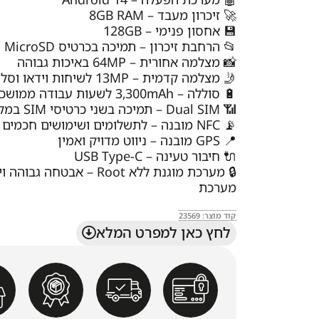
🚀 זיכרון מעבד – 8GB RAM
💾 אחסון פנימי – 128GB
📂 הרחבת זיכרון – תמיכה בכרטיס MicroSD עד 1TB
📸 מצלמה אחורית – 64MP באיכות גבוהה
🤳 מצלמה קדמית – 13MP לשיחות וידאו וסלפי
🔋 סוללה – 3,300mAh לשעות עבודה ממושכות
📶 Dual SIM – תמיכה בשני כרטיסי SIM במקביל
📡 NFC מובנה – לתשלומים ושימושים חכמים
📍 GPS מובנה – ניווט מדויק ואמין
🔌 חיבור טעינה – USB Type-C
🔒 מערכת מוגנת ללא Root – אבטחה גבו
מערכת
קוד מוצר: 23569
לחץ כאן למפרט המלא