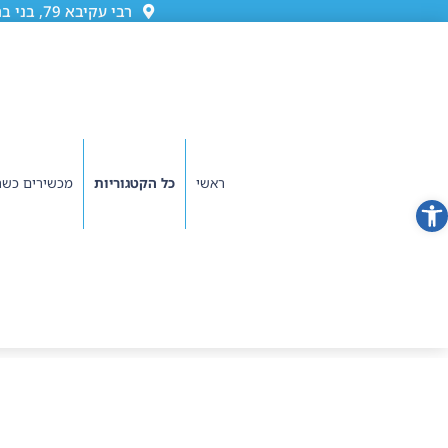
רבי עקיבא 79, בני ברק (גן ורשה)
ראשי
כל הקטגוריות
מכשירים כשר
פתח סרגל נגישות