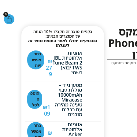
0
מקס
בקניית מוצר זה תקבלו 10% הנחה
על המוצרים הבאים:
Phon
המבצעים יחולו לאחר הוספת מוצר זה
לעגלה!
אוזניות
בחר
אלחוטיות JBL
אפשר
₪
Tune Beam 2
 מוקשח פונמקס
ויות
27
TWS יבואן
רשמי
9
מטען נייד –
סוללת גיבוי
הוספ
10000mAh
Miracase
ה
טעינה מהירה
לסל
₪
1
עם כבלים
09
מובנים
אוזניות
בחר
אלחוטיות
אפשר
₪
Anker