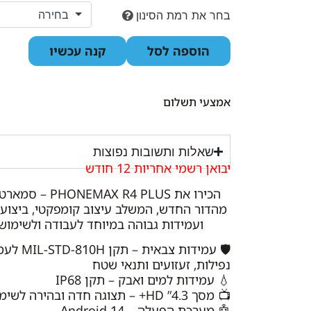
בחר את רמת הסינון
הוספה לסל
קנה עכשיו
אמצעי תשלום
שאלות ותשובות נפוצות
יבואן רשמי אחריות 12 חודש
הכירו את MAX R4 PLUS
מהדור החדש, המשלב עיצוב קומפקטי, ביצועי
ועמידות גבוהה במיוחד לעבודה ולשימוש 
🛡️ עמידות צבאי
נפילות, זעזועים ותנאי שטח
💧 עמידות למים ואבק – תקן IP68
📺 מסך 4.3” HD+ – תצוגה חדה ובהירה לשימוש נוח
🤖 מערכת הפעלה – Android 14