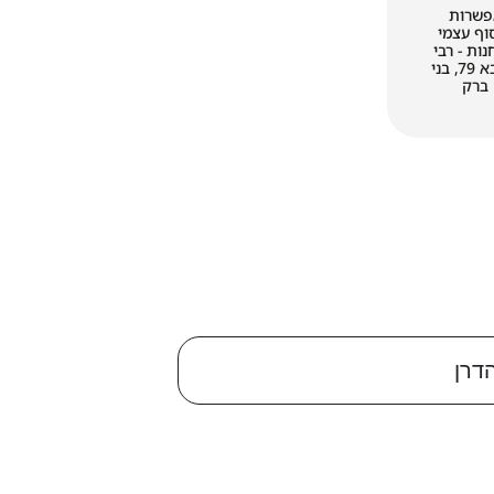
פשרות
וף עצמי
ות - רבי
עקיבא 79, בני
ברק