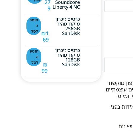
ויות
27
Soundcore
Liberty 4 NC
9
כרטיס זיכרון
הוספ
מיקרו מהיר
ה
256GB
לסל
₪
1
SanDisk
69
כרטיס זיכרון
הוספ
מיקרו מהיר
ה
128GB
לסל
₪
SanDisk
99
PHONE – סמארטפון מוקשח
ם עוצמתיים
יומיומי
ת – תקן MIL-STD-810H לעמידות בפני