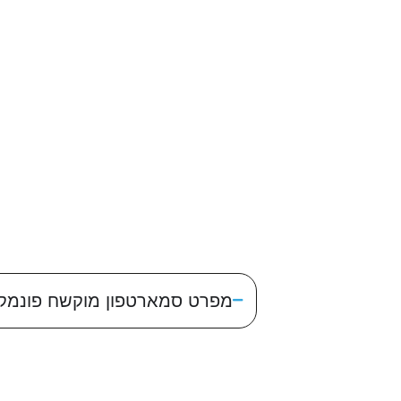
מפרט סמארטפון מוקשח פונמקס Phonemax R4T PLUS IP68 128GB 8GB RAM