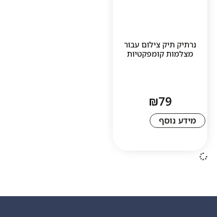
יק צילום עבור
 קומפקטיות
₪
7
סף