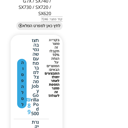
G7X / SX740 /
SX730 / SX720 /
SX620
קוד מוצר: 7246
לחץ כאן למפרט המלא
חצו
בקניית
מוצר
בה
זה
גמי
תקבלו
שה
10%
עם
הנחה
על
ה
מח
המוצרים
בר
ו
הבאים:
למ
המבצעים
ס
צל
יחולו
פ
לאחר
מה
הוספת
Job
ה
מוצר
Y
זה
ל
Go
לעגלה!
₪
ס
Rilla
Po
8
ל
D
9
500
נרת
יק