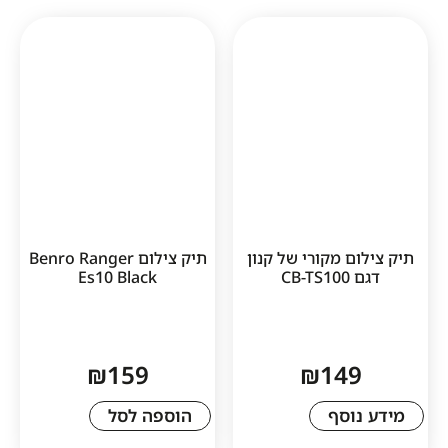
 מקורי של קנון
תיק צילום Benro Ranger
C
Es10 Black
₪
159
₪
14
סף
הוספה לסל