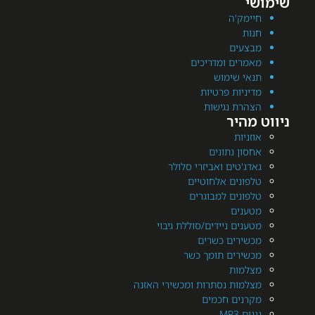
מק'ה
ת
עים
רים ומדריכים
י שימוש
יות פרטיות
רת נגישות
היר
יות
ן נתונים
'טים ואביזרי סלולר
ונים אלחוטיים
ונים למבוגרים
נים
ים ניידים/סוללת גיבוי
ירים כשרים
ירים תומך כשר
מות
מות נסתרות ומכשירי האזנה
נים חכמים
MP3