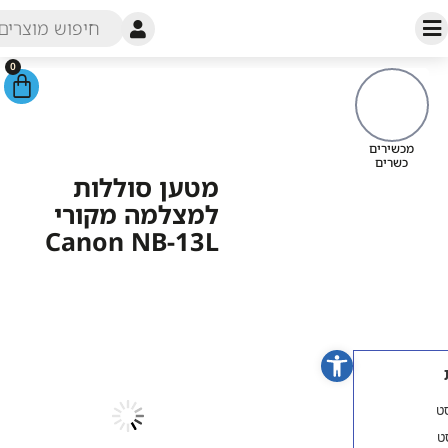
0
עמוד הבית
/
חנות
/
ציוד נלווה
לצילום
/ מטען סוללות למצלמה
מכשירי
מקורי Canon NB-13L
כש
מטען סוללות
למצלמה מקורי
Canon NB-13L
פתח סרגל נגישות