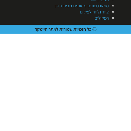
רטפונים מסוננים מבית הדרן
 נלווה לצילום
ולים
Ⓒ כל הזכויות שמורות לאתר חיימקה