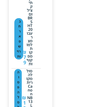
תי
ק
ציל
ום
BR
ב
S
HT
ח
20
ר
עבו
א
ר
מצ
פ
למו
ש
ת
₪
רוי
קו
מפ
7
ות
קטי
9
ות
סול
ה
לה
ו
מקו
רית
ס
Ca
פ
No
ה
N
₪
ל
NB
13
1
ס
L