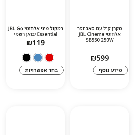
ל עם סאבוופר
‏רמקול מיני אלחוטי JBL Go
אלחוטי JBL Cinema
Essential יבואן רשמי
SB550 2
₪
119
₪
59
סף
בחר אפשרויות
1