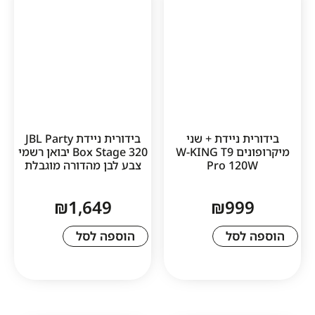
 ניידת + שני
בידורית ניידת JBL Party
מיקרופונים W-KING T9
Box Stage 320 יבואן רשמי
Pro 12
צבע לבן מהדורה מוגבלת
₪
1,649
₪
99
לסל
הוספה לסל