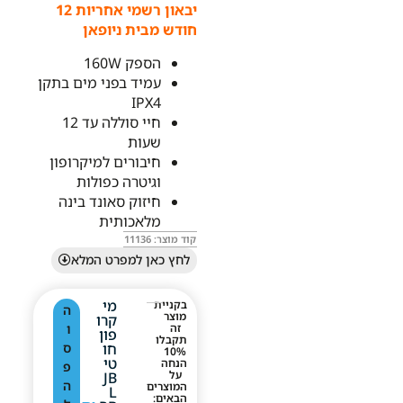
יבאון רשמי אחריות 12
חודש מבית ניופאן
הספק 160W
עמיד בפני מים בתקן
IPX4
חיי סוללה עד 12
שעות
חיבורים למיקרופון
וגיטרה כפולות
חיזוק סאונד בינה
מלאכותית
קוד מוצר: 11136
לחץ כאן למפרט המלא
מי
בקניית
ה
מוצר
קרו
זה
ו
פון
תקבלו
חו
ס
10%
טי
הנחה
פ
על
JB
ה
המוצרים
L
הבאים: