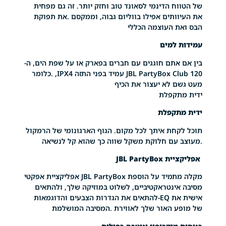
 הדינמי לסאונד טוב וחזק יותר. זה גם מפחית
ותים אפילו בווליום גבוה, וממקסם .את תפוקת
 העוצמה הכללי
למים
אתם חוגגים עם חברים בפארק או על שפת הים, ה-
JBL PartyBox Club 120 עמיד בפני התזה IPX4, .כלומר
 לא יעצור את הכיף
קפלת
קפלת
חת איתך לכל מקום. הגוף הארגונומי של הרמקול
עם חלוקת משקל שווה כך שהוא קל לנשיאה
JBL Part
מקלה מתמיד על הוספת JBL PartyBox אפליקציית אפקטי
ינטראקטיביים, לשלוט במוזיקה שלך, ולהתאים
אישית את EQ-להתאים את הגדרות הצבעים והדוגמאות
 האור שלך לאווירת .המסיבה המושלמת