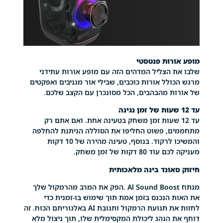
רות פנטסטי
 הצליל המדהים הזה עם מופע אורות עתידני
לל אורות כוכבים, שבילי אור מגניבים ואפקטים
ת מהבהבים, הכל מסונכרן עם הקצב שלכם.
 12 שעות זמן משחק בטעינה אחת. ואם אתם רק
, פשוט החליפו את הסוללה הניתנת להחלפה
והמשיכו לרקוד. בנוסף, טעינה מהירה של 10 דקות
8 דקות של זמן משחק.
אונד בינה מלאכותית
מנתח Al Sound Boost .הפק את המרב מהרמקול שלך
 הנכנס בזמן אמת תוך שימוש בו-זמנית כדי
לחזות את תנועת הרמקול ותגובת AI באלגוריתם הכוח. זה
 הנהג ליכולת המקסימלית שלו, תוך ניצול מלא