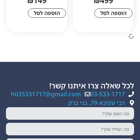
₪
149
₪
49
לסל
הוספה לסל
ה צרו איתנו קשר!
h035331717@gmail.com
03-533
, בני ברק