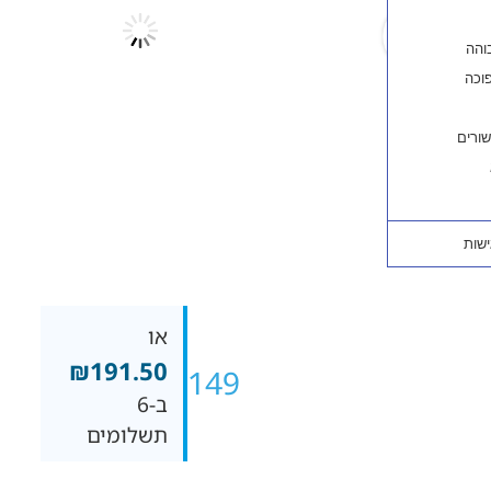
או
₪
191.50
₪
1,149
ב-6
תשלומים