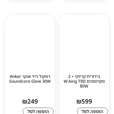
1
בידורית קריוקי + 2
רמקול נייד אנקר Anker
מקרופונים W-king T9II
Soundcore Glow 30W
80W
₪
249
₪
59
לסל
הוספה לסל