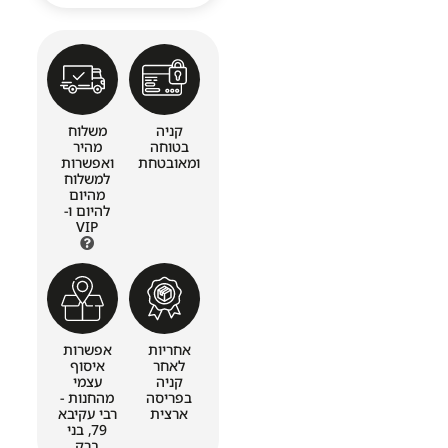
קניה
משלוח
בטוחה
מהיר
ומאובטחת
ואפשרות
למשלוח
מהיום
להיום ו-
VIP
אחריות
אפשרות
לאחר
איסוף
קניה
עצמי
בפריסה
מהחנות -
ארצית
רבי עקיבא
79, בני
ברק