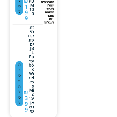
₪
ל
PB
המבצעים
M
יחולו
1
ס
לאחר
10
9
ל
הוספת
0
מוצר
9
זה
לעגלה!
זוג
מי
קרו
פונ
ים
JB
L
Pa
Rty
ה
Bo
X
ו
Wi
ס
Rel
פ
Es
S
ה
Mi
₪
ל
C
3
ס
יבו
אן
9
ל
רש
9
מי