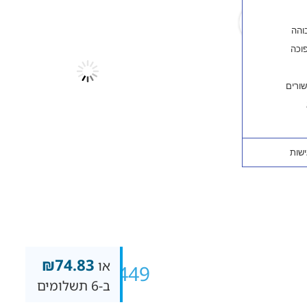
₪
74.83
או
₪
449
ב-6 תשלומים