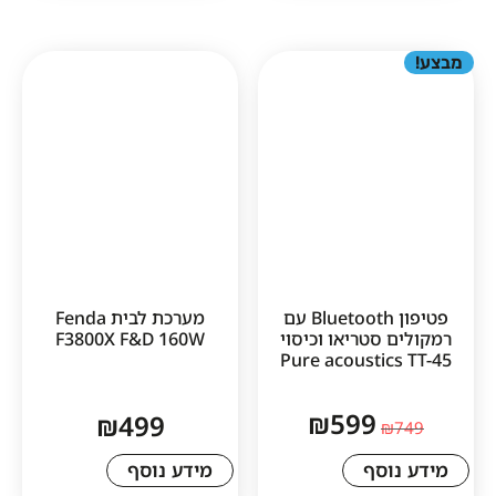
פטיפון Bluetooth עם
מערכת לבית Fenda
סטריאו וכיסוי
F3800X F&D 160W
Pure acousti
₪
599
₪
499
סף
מידע נוסף