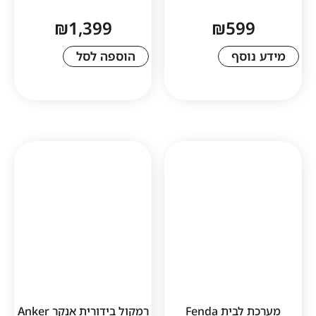
₪
1,399
₪
59
סף
הוספה לסל
1
מערכת לבית Fenda
רמקול בידורית אנקר Anker