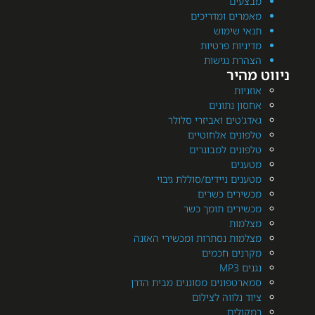
עים
רים ומדריכים
י שימוש
יות פרטיות
רת נגישות
היר
יות
ן נתונים
'טים ואביזרי סלולר
ונים אלחוטיים
ונים למבוגרים
נים
ים ניידים/סוללת גיבוי
ירים כשרים
ירים תומך כשר
מות
מות נסתרות ומכשירי האזנה
נים חכמים
MP3
רטפונים מסוננים מבית הדרן
 נלווה לצילום
ולים