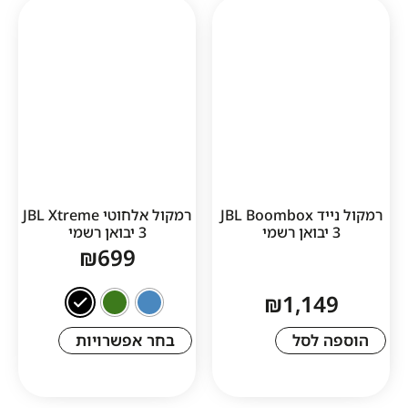
1
רמקול נייד JBL Boombox
רמקול אלחוטי JBL Xtreme
3 יבואן רשמי
₪
699
₪
1,1
לסל
בחר אפשרויות