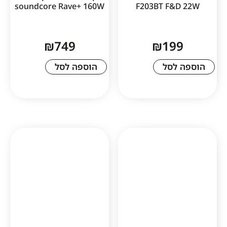
soundcore Rave+ 160W
F203BT F&
₪
749
₪
19
לסל
הוספה לסל