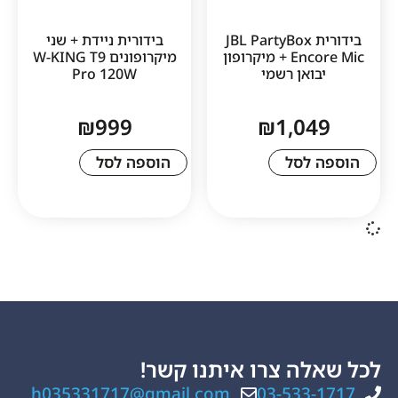
בידורית JBL PartyBox
בידורית ניידת + שני
Encore Mic + מיקרופון
מיקרופונים W-KING T9
ואן רשמי
Pro 120W
₪
999
₪
1,0
לסל
הוספה לסל
ה צרו איתנו קשר!
h035331717@gmail.com
03-533