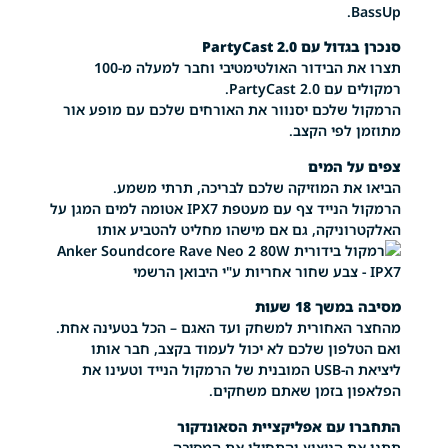
ם PartyCast 2.0
תצרו את הבידור האולטימטיבי וחבר למעלה מ-100
PartyCast.
שלכם יסנוור את האורחים שלכם עם מופע אור
לפי הקצב.
 המים
ת המוזיקה שלכם לבריכה, תרתי משמע.
הרמקול הנייד צף עם מעטפת IPX7 אטומה למים המגן על
ניקה, גם אם מישהו מחליט להטביע אותו
 18 שעות
אחורית למשחק ועד האגם – הכל בטעינה אחת.
פון שלכם לא יכול לעמוד בקצב, חבר אותו
ליציאת ה-USB המובנית של הרמקול הנייד וטעינו את
 בזמן שאתם משחקים.
עם אפליקציית הסאונדקור
 הניצוץ והתחילו את המסיבה.