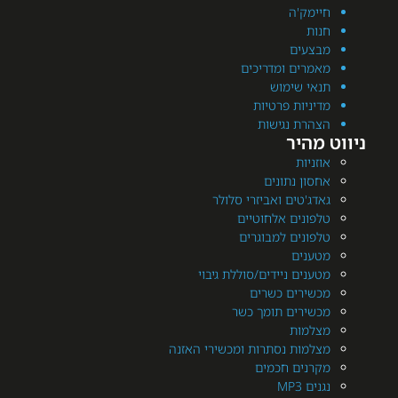
מק'ה
ת
עים
רים ומדריכים
י שימוש
יות פרטיות
רת נגישות
היר
יות
ן נתונים
'טים ואביזרי סלולר
ונים אלחוטיים
ונים למבוגרים
נים
ים ניידים/סוללת גיבוי
ירים כשרים
ירים תומך כשר
מות
מות נסתרות ומכשירי האזנה
נים חכמים
MP3