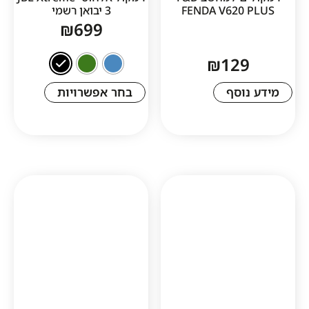
FENDA V620
3 יבואן רשמי
₪
699
₪
12
סף
בחר אפשרויות
1