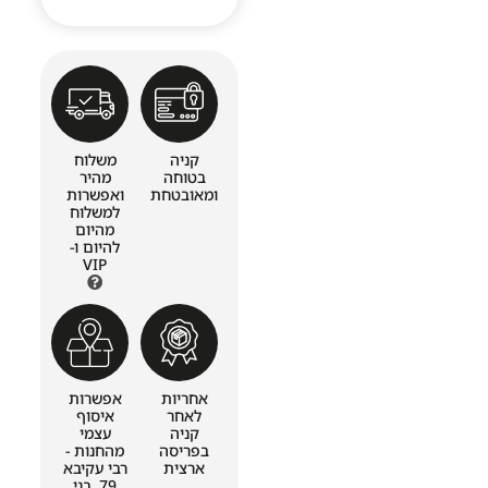
קניה
משלוח
בטוחה
מהיר
ומאובטחת
ואפשרות
למשלוח
מהיום
להיום ו-
VIP
אחריות
אפשרות
לאחר
איסוף
קניה
עצמי
בפריסה
מהחנות -
ארצית
רבי עקיבא
79, בני