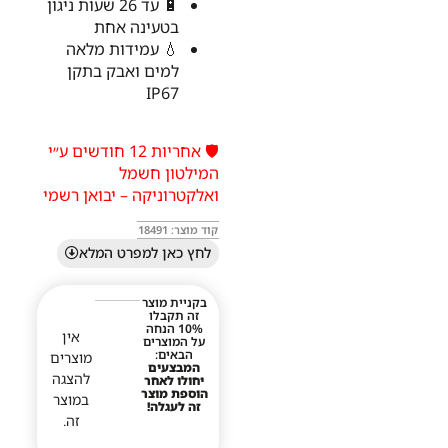
🔋 עד 26 שעות ניגון
בטעינה אחת
💧 עמידות מלאה
למים ואבק בתקן
IP67
🛡️ אחריות 12 חודשים ע״י
המילטון חשמל
ואלקטרוניקה – יבואן רשמי
קוד מוצר: 18491
לחץ כאן למפרט המלא
בקניית מוצר
זה תקבלו
10% הנחה
אין
על המוצרים
הבאים:
מוצרים
המבצעים
להצגה
יחולו לאחר
הוספת מוצר
במוצר
זה לעגלה!
זה.