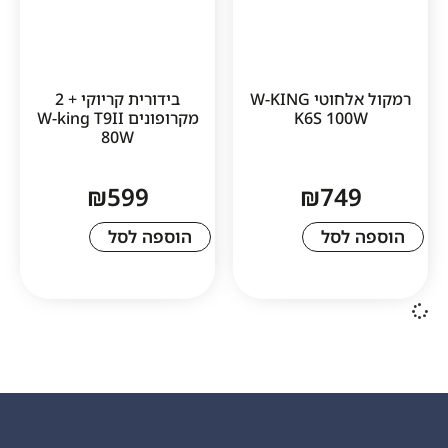
רמקול אלחוטי W-KING
בידורית קריוקי + 2
K6S 10
מקרופונים W-king T9II
80W
₪
599
₪
74
לסל
הוספה לסל