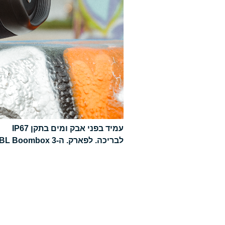
עמיד בפני אבק ומים בתקן IP67
לבריכה. לפארק. ה-JBL Boombox 3 הוא בעל תקן IP67 עמיד בפני אבק ועמיד למים, כך שתוכלו להביא את הרמקול שלכם לכל מקום.