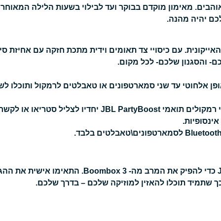
כם יהיה מהנה.
ת ה-JBL המהודרת והאייקונית. עם כיסויי צד תאומים וידית מתכת חזקה עם אח
- והסגנון שלכם- לכל מקום.
פן אלחוטי עד שני סמארטפונים או טאבלטים לרמקול ותוכלו ל
הורידו את אפליקציית JBL Portable כדי להפיק את המרב 
כך שתמיד תוכלו להאזין למוזיקה שלכם – בדרך שלכם.