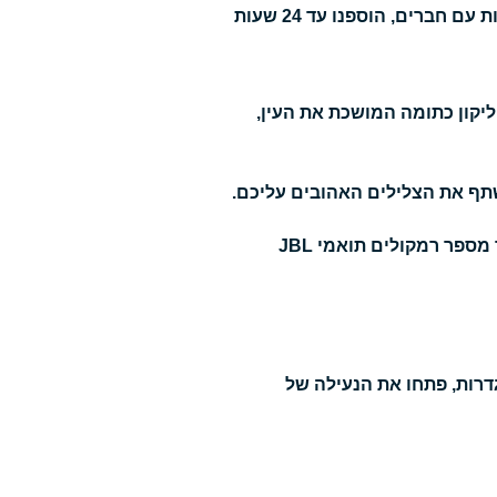
תחגגו כל רגע עם הצלילים שאתם אוהבים. מאימון מוקדם בבוקר ועד לבילוי בשעות הלילה המאוחרות עם חברים, הוספנו עד 24 שעות
יזת סיליקון כתומה המושכת את העין,
שתף את הצלילים האהובים עליכם.
PartyBoost מאפשר לכם לחבר שני רמקולים תואמי JBL PartyBoost יחדיו לצליל סטריאו או לקשר מספר רמקולים תואמי JBL
מה- Boombox 3. התאימו אישית את ההגדרות, פתחו את הנעילה של