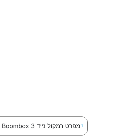
מפרט רמקול נייד JBL Boombox 3 יבואן רשמי