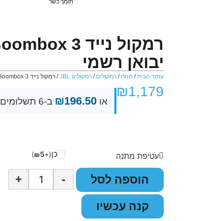
תומך כשר
רמקול נייד box 3
יבואן רשמי
עמוד הבית
/
חנות
/
רמקולים
/
רמקולים JBL
/ רמקול נייד JBL Boombox 3 יבואן רשמי
₪
1,179
₪
196.50
או
ב-6 תשלומים
כן
)
5
(+
₪
עטיפת מתנה
+
-
הוספה לסל
קנה עכשיו